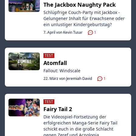
The Jackbox Naughty Pack
Schlüpfrige Couch-Party mit Jackbox -
Gelungener Inhalt für Erwachsene oder
ein unlustiger Kindergeburtstag?
7. April von Kevin Tusar
1
TEST
Atomfall
Fallout: Windscale
22. März von Jeremiah David
1
TEST
Fairy Tail 2
Die Videospiel-Fortsetzung der
erfolgreichen Manga-Serie Fairy Tail
schickt euch in die große Schlacht
gegen Zeref und Acnologia.