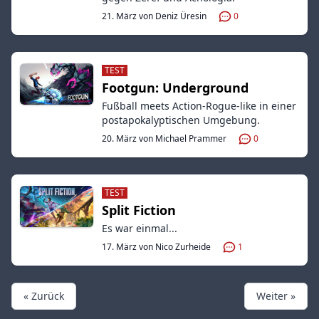
21. März von Deniz Üresin
0
TEST
Footgun: Underground
Fußball meets Action-Rogue-like in einer
postapokalyptischen Umgebung.
20. März von Michael Prammer
0
TEST
Split Fiction
Es war einmal...
17. März von Nico Zurheide
1
« Zurück
Weiter »