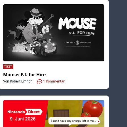
TEST
Mouse: P.I. for Hire
Von Robert Emrich
1
Kommentar