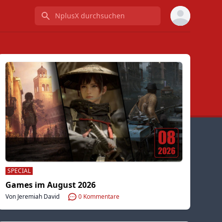
NplusX durchsuchen
SPECIAL
Games im August 2026
Von Jeremiah David
0
Kommentare