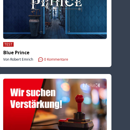
TEST
Blue Prince
Von Robert Emrich
0
Kommentare