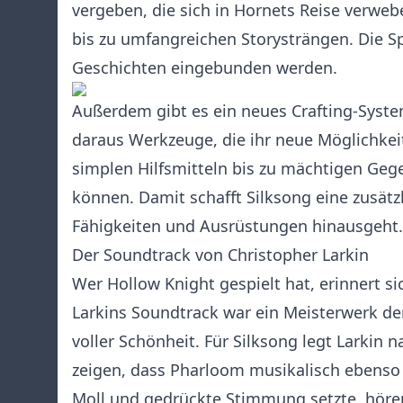
vergeben, die sich in Hornets Reise verwe
bis zu umfangreichen Storysträngen. Die Spi
Geschichten eingebunden werden.
Außerdem gibt es ein neues Crafting-Syst
daraus Werkzeuge, die ihr neue Möglichkei
simplen Hilfsmitteln bis zu mächtigen Ge
können. Damit schafft Silksong eine zusätz
Fähigkeiten und Ausrüstungen hinausgeht.
Der Soundtrack von Christopher Larkin
Wer Hollow Knight gespielt hat, erinnert si
Larkins Soundtrack war ein Meisterwerk d
voller Schönheit. Für Silksong legt Larkin 
zeigen, dass Pharloom musikalisch ebenso v
Moll und gedrückte Stimmung setzte, hören