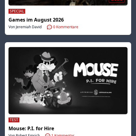
SPECIAL
Games im August 2026
Von Jeremiah David
0
Kommentare
TEST
Mouse: P.I. for Hire
Von Robert Emrich
1
Kommentar