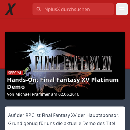
NplusX durchsuchen
SPECIAL
Hands-On: Final Fantasy XV Platinum
Demo
Von Michael Prammer am 02.06.2016
Auf der RPC ist Final Fantasy XV der Hauptsponsor.
Grund genug für uns die aktuelle Demo des Titel