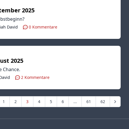
tember 2025
rbstbeginn?
iah David
0
Kommentare
ust 2025
e Chance.
 David
2
Kommentare
1
2
3
4
5
6
...
61
62