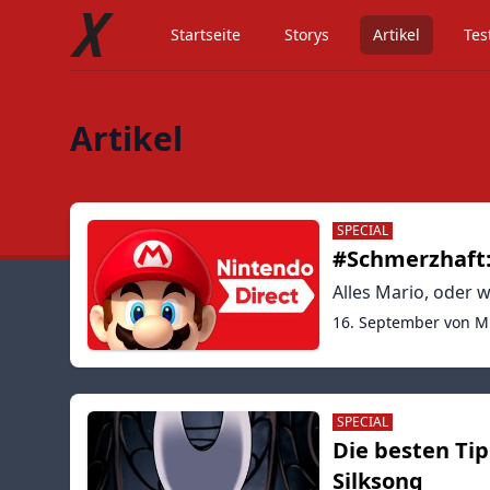
Startseite
Storys
Artikel
Tes
Artikel
SPECIAL
#Schmerzhaft: 
Alles Mario, oder w
16. September von M
SPECIAL
Die besten Tip
Silksong