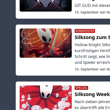
GIT GUD mit diese
10. September von N
KOMMENTAR
Silksong zum S
Hollow Knight Silk
kurzfristigen Verö
Schritt zeigt, wie
und Spieler erreic
10. September von N
SPECIAL
Silksong Week 
Nach sieben Jahren
es übertrifft alle 