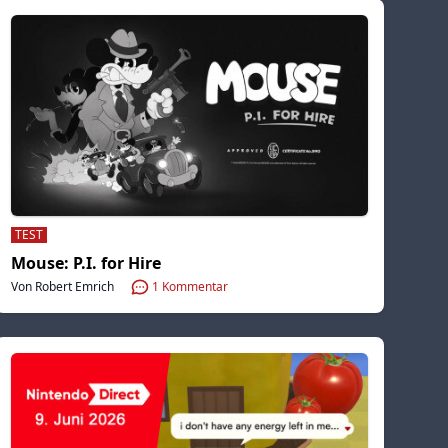
TEST
Mouse: P.I. for Hire
Von Robert Emrich
1
Kommentar