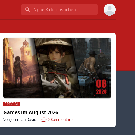
NplusX durchsuchen
SPECIAL
Games im August 2026
Von Jeremiah David
0
Kommentare