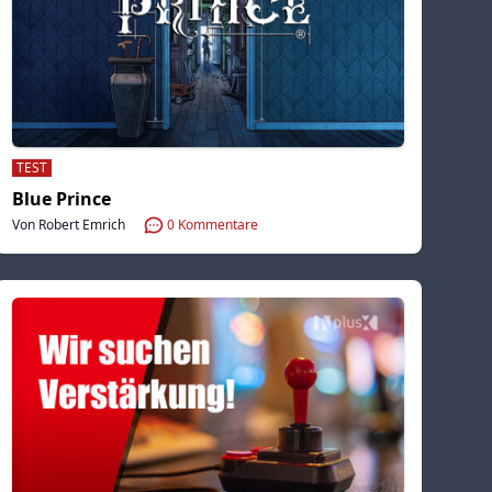
TEST
Blue Prince
Von Robert Emrich
0
Kommentare