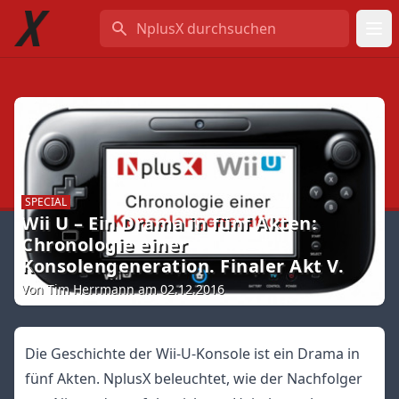
NplusX durchsuchen
SPECIAL
Wii U – Ein Drama in fünf Akten:
Chronologie einer
Konsolengeneration. Finaler Akt V.
Von Tim Herrmann am 02.12.2016
Die Geschichte der Wii-U-Konsole ist ein Drama in
fünf Akten. NplusX beleuchtet, wie der Nachfolger