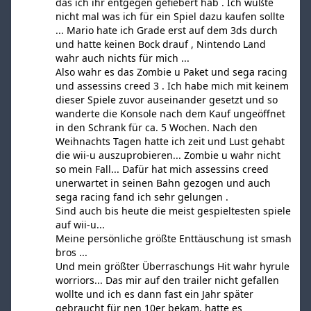
das ich ihr entgegen gefiebert hab . Ich wußte
nicht mal was ich für ein Spiel dazu kaufen sollte
... Mario hate ich Grade erst auf dem 3ds durch
und hatte keinen Bock drauf , Nintendo Land
wahr auch nichts für mich ...
Also wahr es das Zombie u Paket und sega racing
und assessins creed 3 . Ich habe mich mit keinem
dieser Spiele zuvor auseinander gesetzt und so
wanderte die Konsole nach dem Kauf ungeöffnet
in den Schrank für ca. 5 Wochen. Nach den
Weihnachts Tagen hatte ich zeit und Lust gehabt
die wii-u auszuprobieren... Zombie u wahr nicht
so mein Fall... Dafür hat mich assessins creed
unerwartet in seinen Bahn gezogen und auch
sega racing fand ich sehr gelungen .
Sind auch bis heute die meist gespieltesten spiele
auf wii-u...
Meine persönliche größte Enttäuschung ist smash
bros ...
Und mein größter Überraschungs Hit wahr hyrule
worriors... Das mir auf den trailer nicht gefallen
wollte und ich es dann fast ein Jahr später
gebraucht für nen 10er bekam, hatte es