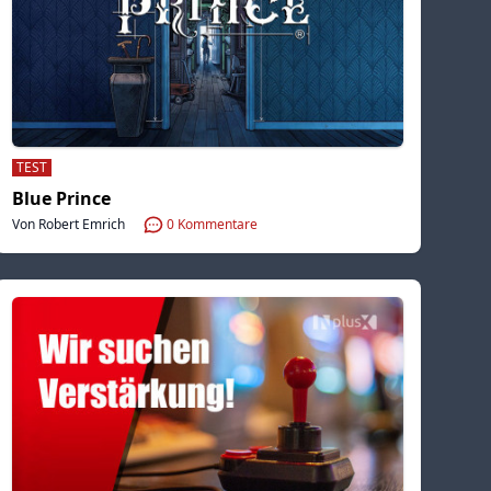
TEST
Blue Prince
Von Robert Emrich
0
Kommentare