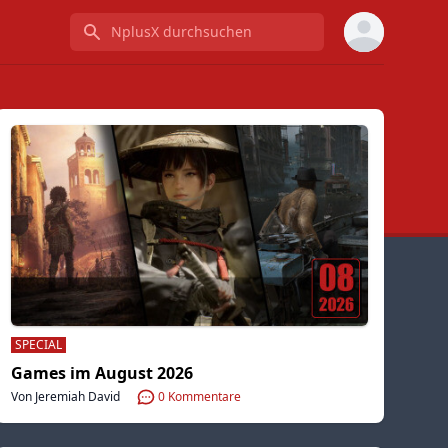
NplusX durchsuchen
SPECIAL
Games im August 2026
Von Jeremiah David
0
Kommentare