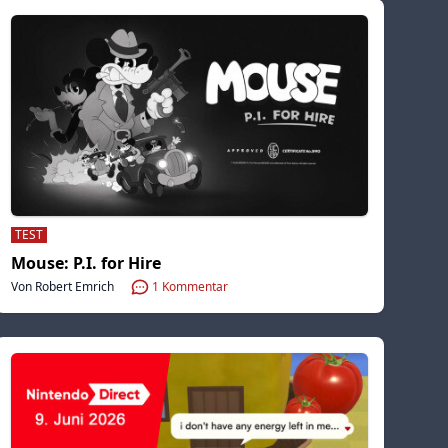
TEST
Mouse: P.I. for Hire
Von Robert Emrich
1
Kommentar