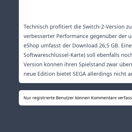
Technisch profitiert die Switch-2-Version 
verbesserter Performance gegenüber der u
eShop umfasst der Download 26,5 GB. Eine 
Softwareschlüssel-Karte) soll ebenfalls noc
Version können ihren Spielstand zwar über
neue Edition bietet SEGA allerdings nicht a
Nur registrierte Benutzer können Kommentare verfas