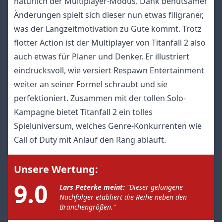
natürlich der Multiplayer-Modus. Dank behutsamer
Änderungen spielt sich dieser nun etwas filigraner,
was der Langzeitmotivation zu Gute kommt. Trotz
flotter Action ist der Multiplayer von Titanfall 2 also
auch etwas für Planer und Denker. Er illustriert
eindrucksvoll, wie versiert Respawn Entertainment
weiter an seiner Formel schraubt und sie
perfektioniert. Zusammen mit der tollen Solo-
Kampagne bietet Titanfall 2 ein tolles
Spieluniversum, welches Genre-Konkurrenten wie
Call of Duty mit Anlauf den Rang abläuft.
Unsere Wertung:
9.0
Lars Peterke meint:
"Dieser gelungene
Nachfolger etabliert die Reihe neben den
Branchengrößen."