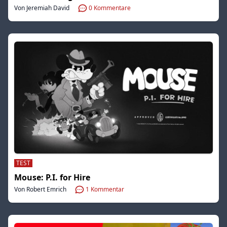
Von Jeremiah David
0
Kommentare
TEST
Mouse: P.I. for Hire
Von Robert Emrich
1
Kommentar