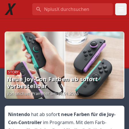
NplusX durchsuchen
STORY
Neue Joy-Con Farben ab sofort
vorbestellbar
Von Michael Prammer am 08.01.2026
Nintendo
hat ab sofor
t neue Farben für die Joy-
Con-Controller
im Programm. Mit dem Farb-