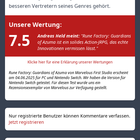
besseren Vertretern seines Genres gehört.
Unsere Wertung:
7.5
Andreas Held meint:
"Rune Factory: Guardians
of Azuma ist ein solides Action-JRPG, das echte
Innovationen vermissen lässt."
Klicke hier für eine Erklärung unserer Wertungen
Rune Factory: Guardians of Azuma von Marvelous First Studio erscheint
am 04.06.2025 für PC und Nintendo Switch. Wir haben die Version für
Nintendo Switch getestet. Für diesen Test wurde uns ein
Rezensionsexemplar von Marvelous zur Verfügung gestellt.
Nur registrierte Benutzer können Kommentare verfassen.
Jetzt registrieren