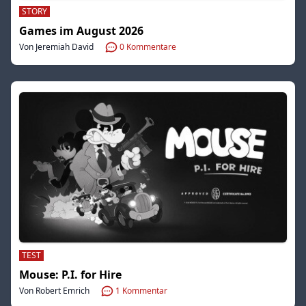
STORY
Games im August 2026
Von Jeremiah David
0
Kommentare
TEST
Mouse: P.I. for Hire
Von Robert Emrich
1
Kommentar