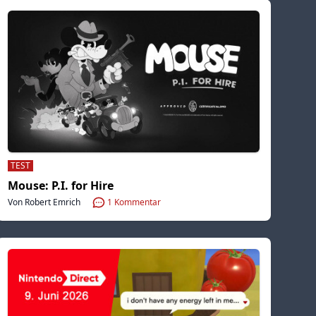
TEST
Mouse: P.I. for Hire
Von Robert Emrich
1
Kommentar