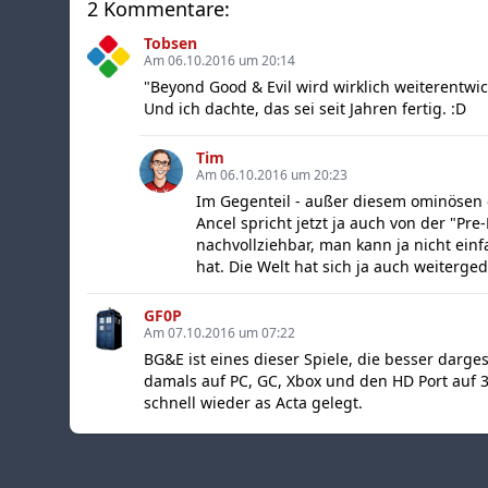
2 Kommentare:
Tobsen
Am 06.10.2016 um 20:14
"Beyond Good & Evil wird wirklich weiterentwic
Und ich dachte, das sei seit Jahren fertig. :D
Tim
Am 06.10.2016 um 20:23
Im Gegenteil - außer diesem ominösen er
Ancel spricht jetzt ja auch von der "Pr
nachvollziehbar, man kann ja nicht ein
hat. Die Welt hat sich ja auch weiterged
GF0P
Am 07.10.2016 um 07:22
BG&E ist eines dieser Spiele, die besser darges
damals auf PC, GC, Xbox und den HD Port auf
schnell wieder as Acta gelegt.