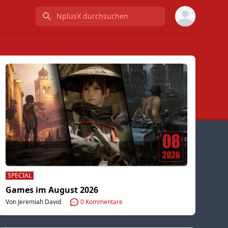
NplusX durchsuchen
SPECIAL
Games im August 2026
Von Jeremiah David
0
Kommentare