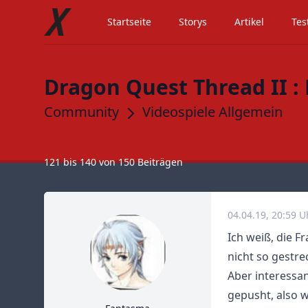
Startseite
Storys
Artikel
Tes
Dragon Quest Thread II :
Community
Videospiele Allgemein
121
bis
140
von
150
Beiträgen
04.04.19, 20:59 U
Ich weiß, die F
nicht so gestre
Aber interessan
gepusht, also w