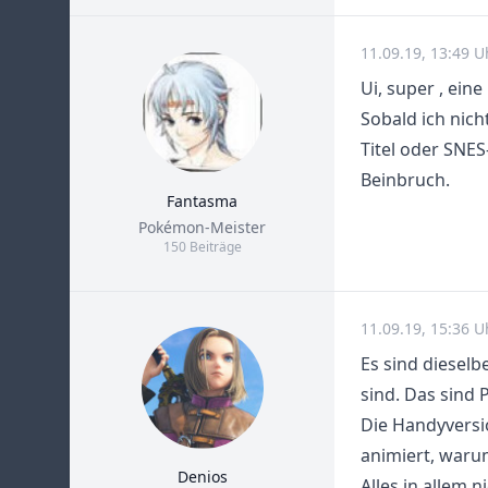
11.09.19, 13:49 U
Ui, super , ein
Sobald ich nich
Titel oder SNES
Beinbruch.
Fantasma
Title
Pokémon-Meister
150 Beiträge
11.09.19, 15:36 U
Es sind dieselb
sind. Das sind
Die Handyversi
animiert, waru
Denios
Alles in allem 