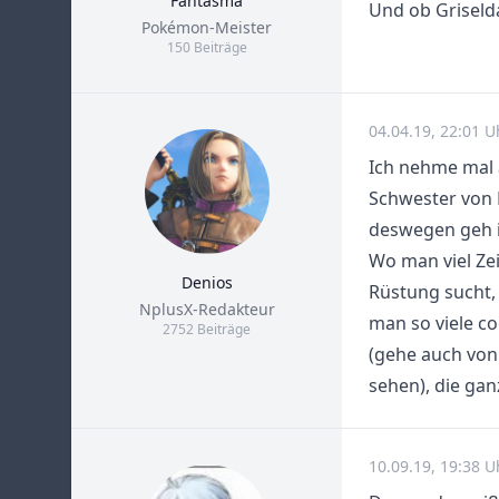
Fantasma
Und ob Griselda
Title
Pokémon-Meister
150 Beiträge
04.04.19, 22:01 U
Ich nehme mal 
Schwester von 
deswegen geh i
Wo man viel Zei
Denios
Rüstung sucht,
Title
NplusX-Redakteur
man so viele co
2752 Beiträge
(gehe auch von B
sehen), die gan
10.09.19, 19:38 U