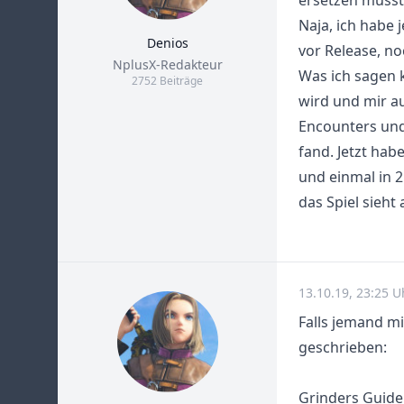
ersetzen musst
Naja, ich habe 
Denios
vor Release, no
Title
NplusX-Redakteur
Was ich sagen k
2752 Beiträge
wird und mir a
Encounters und
fand. Jetzt habe
und einmal in 2
das Spiel sieht
13.10.19, 23:25 U
Falls jemand mi
geschrieben:
Grinders Guide