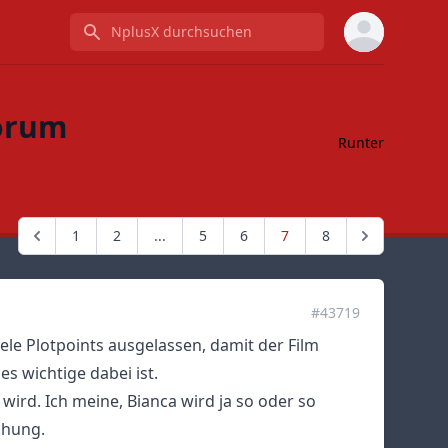
NplusX durchsuchen
Forum
Runter
1
2
...
5
6
7
8
#43719
iele Plotpoints ausgelassen, damit der Film
es wichtige dabei ist.
wird. Ich meine, Bianca wird ja so oder so
chung.