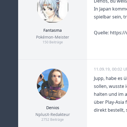
Denos, du weißt
In Japan kommen
spielbar sein, 
Fantasma
Quelle: https:
Title
Pokémon-Meister
150 Beiträge
11.09.19, 00:02 U
Jupp, habe es 
sollen, wusste 
halten und im a
über Play-Asia 
Denios
direkt bestellt,
Title
NplusX-Redakteur
2752 Beiträge