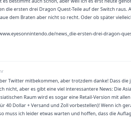
 es bestimmt auch schon, aber weil ich es erst heute gehö
 die ersten drei Dragon Quest-Teile auf der Switch raus. An
traue dem Braten aber nicht so recht. Oder ob später vielleic
//www.eyesonnintendo.de/news_die-ersten-drei-dragon-que
hr
über Twitter mitbekommen, aber trotzdem danke! Dass die 
ich nicht, aber es gibt eine viel interessantere News: Die As
siatischen Raum wird es sogar eine Retail-Version mit alle
für 40 Dollar + Versand und Zoll vorbestellen)! Wenn ich ger
 so muss ich leider etwas warten und hoffen, dass die Auflage