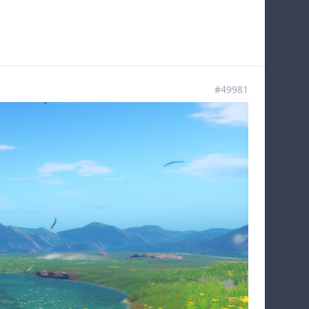
#49981