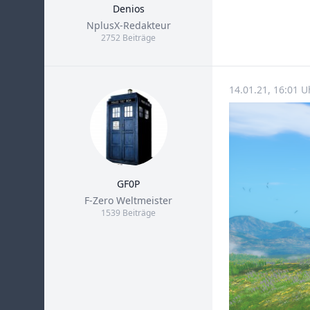
Denios
Title
NplusX-Redakteur
2752 Beiträge
14.01.21, 16:01 
GF0P
Title
F-Zero Weltmeister
1539 Beiträge