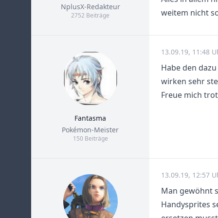
Title
NplusX-Redakteur
weitem nicht so
2752 Beiträge
13.09.19, 11:48 U
Habe den dazu 
wirken sehr ste
Freue mich trot
Fantasma
Title
Pokémon-Meister
150 Beiträge
13.09.19, 12:57 U
Man gewöhnt si
Handysprites s