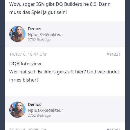
Wow, sogar IGN gibt DQ Builders ne 8.9. Dann
muss das Spiel ja gut sein!
Denios
Title
NplusX-Redakteur
2752 Beiträge
14.10.16, 18:47 Uhr
#14221
DQB Interview
Wer hat sich Builders gekauft hier? Und wie findet
ihr es bisher?
Denios
Title
NplusX-Redakteur
2752 Beiträge
24.10.16, 20:26 Uhr
#15261