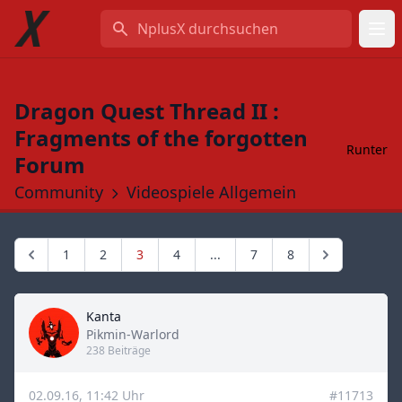
NplusX durchsuchen
Dragon Quest Thread II :
Fragments of the forgotten
Runter
Forum
Community
Videospiele Allgemein
1
2
3
4
...
7
8
Kanta
Title
Pikmin-Warlord
238 Beiträge
02.09.16, 11:42 Uhr
#11713