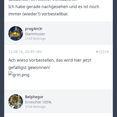
Ich habe gerade nachgesehen und es ist noch
immer (wieder?) vorbestellbar.
prog4m3r
Title
Stammuser
2143 Beiträge
12.09.16, 20:45 Uhr
#12319
Ach wieso vorbestellen, das wird hier jetzt
gefälligst gewonnen!
Belphegor
Title
Erreichte 105%
3164 Beiträge