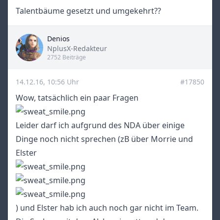
Talentbäume gesetzt und umgekehrt??
Denios
Title
NplusX-Redakteur
2752 Beiträge
14.12.16, 10:56 Uhr
#17850
Wow, tatsächlich ein paar Fragen
Leider darf ich aufgrund des NDA über einige
Dinge noch nicht sprechen (zB über Morrie und
Elster
) und Elster hab ich auch noch gar nicht im Team.