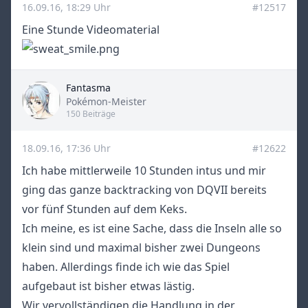
16.09.16, 18:29 Uhr
#12517
Eine Stunde Videomaterial
Fantasma
Title
Pokémon-Meister
150 Beiträge
18.09.16, 17:36 Uhr
#12622
Ich habe mittlerweile 10 Stunden intus und mir
ging das ganze backtracking von DQVII bereits
vor fünf Stunden auf dem Keks.
Ich meine, es ist eine Sache, dass die Inseln alle so
klein sind und maximal bisher zwei Dungeons
haben. Allerdings finde ich wie das Spiel
aufgebaut ist bisher etwas lästig.
Wir vervollständigen die Handlung in der