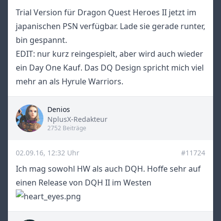
Trial Version für Dragon Quest Heroes II jetzt im
japanischen PSN verfügbar. Lade sie gerade runter,
bin gespannt.
EDIT: nur kurz reingespielt, aber wird auch wieder
ein Day One Kauf. Das DQ Design spricht mich viel
mehr an als Hyrule Warriors.
Denios
Title
NplusX-Redakteur
2752 Beiträge
02.09.16, 12:32 Uhr
#11724
Ich mag sowohl HW als auch DQH. Hoffe sehr auf
einen Release von DQH II im Westen