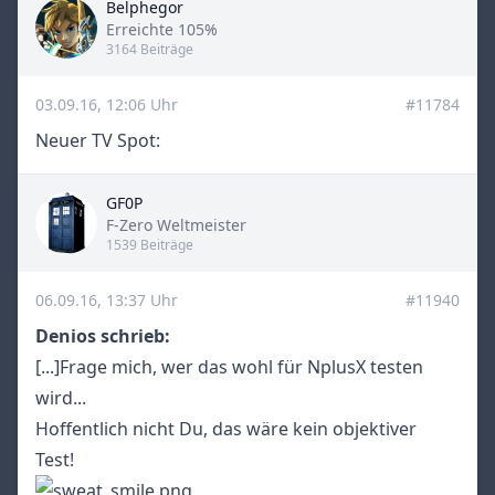
Belphegor
Title
Erreichte 105%
3164 Beiträge
03.09.16, 12:06 Uhr
#11784
Neuer TV Spot:
GF0P
Title
F-Zero Weltmeister
1539 Beiträge
06.09.16, 13:37 Uhr
#11940
Denios schrieb:
[...]Frage mich, wer das wohl für NplusX testen
wird...
Hoffentlich nicht Du, das wäre kein objektiver
Test!