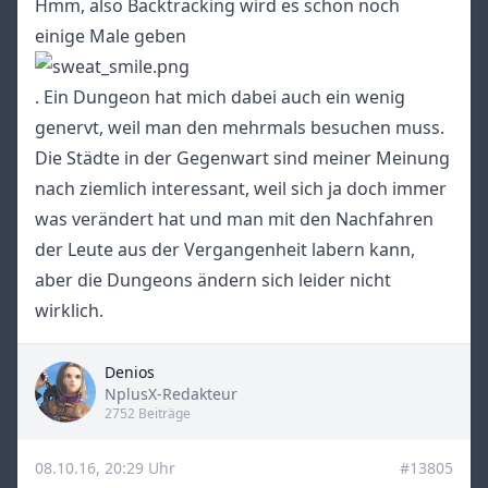
Hmm, also Backtracking wird es schon noch
einige Male geben
. Ein Dungeon hat mich dabei auch ein wenig
genervt, weil man den mehrmals besuchen muss.
Die Städte in der Gegenwart sind meiner Meinung
nach ziemlich interessant, weil sich ja doch immer
was verändert hat und man mit den Nachfahren
der Leute aus der Vergangenheit labern kann,
aber die Dungeons ändern sich leider nicht
wirklich.
Denios
Title
NplusX-Redakteur
2752 Beiträge
08.10.16, 20:29 Uhr
#13805