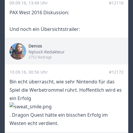
09.09.16, 13:49 Uhr
#12116
PAX West 2016 Diskussion:
Und noch ein Übersichtstrailer:
Denios
Title
NplusX-Redakteur
2752 Beiträge
10.09.16, 00:56 Uhr
#12172
Bin echt überrascht, wie sehr Nintendo für das
Spiel die Werbetrommel rührt. Hoffentlich wird es
ein Erfolg
. Dragon Quest hätte ein bisschen Erfolg im
Westen echt verdient.