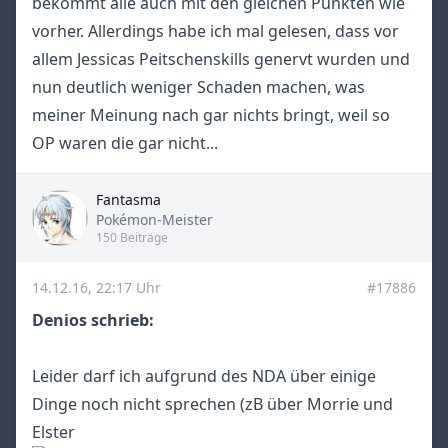
bekommt alle auch mit den gleichen Punkten wie
vorher. Allerdings habe ich mal gelesen, dass vor
allem Jessicas Peitschenskills genervt wurden und
nun deutlich weniger Schaden machen, was
meiner Meinung nach gar nichts bringt, weil so
OP waren die gar nicht...
Fantasma
Title
Pokémon-Meister
150 Beiträge
14.12.16, 22:17 Uhr
#17886
Denios schrieb:
Leider darf ich aufgrund des NDA über einige
Dinge noch nicht sprechen (zB über Morrie und
Elster