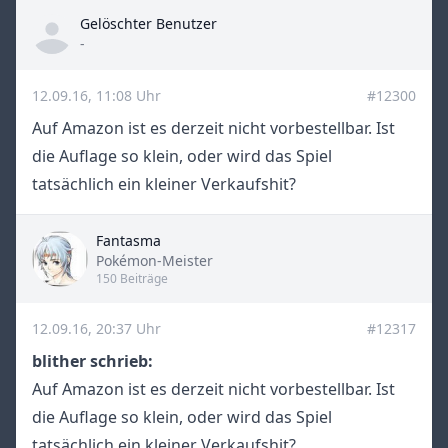
Gelöschter Benutzer
Title
-
12.09.16, 11:08 Uhr
#12300
Auf Amazon ist es derzeit nicht vorbestellbar. Ist
die Auflage so klein, oder wird das Spiel
tatsächlich ein kleiner Verkaufshit?
Fantasma
Title
Pokémon-Meister
150 Beiträge
12.09.16, 20:37 Uhr
#12317
blither schrieb:
Auf Amazon ist es derzeit nicht vorbestellbar. Ist
die Auflage so klein, oder wird das Spiel
tatsächlich ein kleiner Verkaufshit?