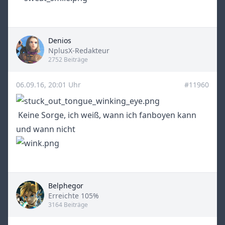
Denios
Title
NplusX-Redakteur
2752 Beiträge
06.09.16, 20:01 Uhr
#11960
Keine Sorge, ich weiß, wann ich fanboyen kann
und wann nicht
Belphegor
Title
Erreichte 105%
3164 Beiträge