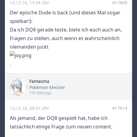
13.12.16, 17:54 Uhr
#17808
Der epische Dude is back (und dieses Mal sogar
spielbar!):
Da ich DQ8 gerade teste, biete ich euch auch an,
Fragen zu stellen, auch wenn es wahrscheinlich
niemanden juckt
.
Fantasma
Title
Pokémon-Meister
150 Beiträge
13.12.16, 20:51 Uhr
#17814
Als jemand, der DQ8 gespielt hat, habe ich
tatsächlich einige Frage zum neuen content.