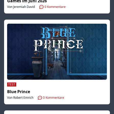
Games im Juni 2026
Von Jeremiah David
0
Kommentare
TEST
Blue Prince
Von Robert Emrich
0
Kommentare