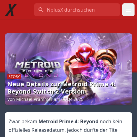
NplusX durchsuchen
STORY
Neue Details zur Metroid Prime 4:
Beyond Switch 2-Version
Von Michael Prammer am 08.04.2025
Zwar bekam
Metroid Prime 4: Beyond
noch kein
offizielles Releasedatum, jedoch dürfte der Titel