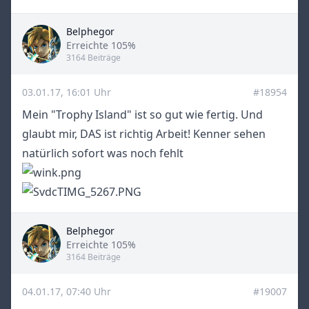
Belphegor
Title
Erreichte 105%
3164 Beiträge
03.01.17, 16:01 Uhr
#18954
Mein "Trophy Island" ist so gut wie fertig. Und
glaubt mir, DAS ist richtig Arbeit! Kenner sehen
natürlich sofort was noch fehlt
Belphegor
Title
Erreichte 105%
3164 Beiträge
04.01.17, 07:40 Uhr
#19007