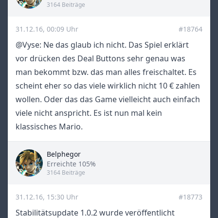
3164 Beiträge
31.12.16, 00:09 Uhr
#18764
@Vyse: Ne das glaub ich nicht. Das Spiel erklärt
vor drücken des Deal Buttons sehr genau was
man bekommt bzw. das man alles freischaltet. Es
scheint eher so das viele wirklich nicht 10 € zahlen
wollen. Oder das das Game vielleicht auch einfach
viele nicht anspricht. Es ist nun mal kein
klassisches Mario.
Belphegor
Title
Erreichte 105%
3164 Beiträge
31.12.16, 15:30 Uhr
#18773
Stabilitätsupdate 1.0.2 wurde veröffentlicht