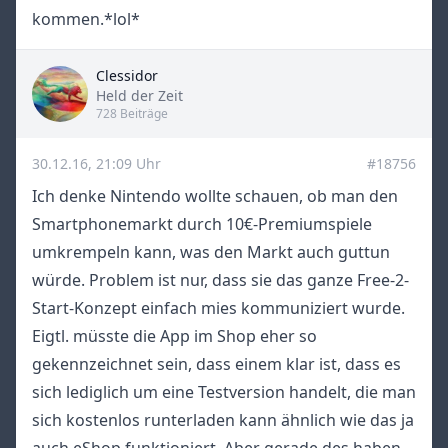
kommen.*lol*
Clessidor
Title
Held der Zeit
728 Beiträge
30.12.16, 21:09 Uhr
#18756
Ich denke Nintendo wollte schauen, ob man den
Smartphonemarkt durch 10€-Premiumspiele
umkrempeln kann, was den Markt auch guttun
würde. Problem ist nur, dass sie das ganze Free-2-
Start-Konzept einfach mies kommuniziert wurde.
Eigtl. müsste die App im Shop eher so
gekennzeichnet sein, dass einem klar ist, dass es
sich lediglich um eine Testversion handelt, die man
sich kostenlos runterladen kann ähnlich wie das ja