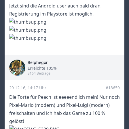
Jetzt sind die Android user auch bald dran,
Registrierung im Playstore ist möglich.
Belphegor
Title
Erreichte 105%
3164 Beiträge
29.12.16, 14:17 Uhr
#18659
Die Torte für Peach ist eeeeendlich mein! Nur noch
Pixel-Mario (modern) und Pixel-Luigi (modern)
freischalten und ich hab das Game zu 100 %
gelöst!