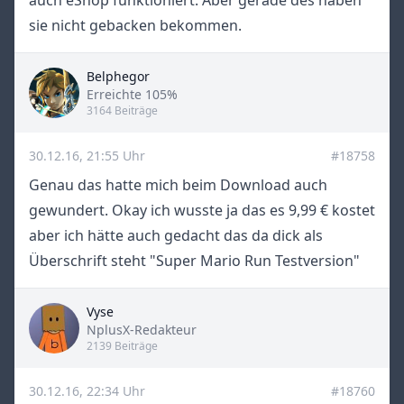
auch eShop funktioniert. Aber gerade des haben
sie nicht gebacken bekommen.
Belphegor
Title
Erreichte 105%
3164 Beiträge
30.12.16, 21:55 Uhr
#18758
Genau das hatte mich beim Download auch
gewundert. Okay ich wusste ja das es 9,99 € kostet
aber ich hätte auch gedacht das da dick als
Überschrift steht "Super Mario Run Testversion"
Vyse
Title
NplusX-Redakteur
2139 Beiträge
30.12.16, 22:34 Uhr
#18760