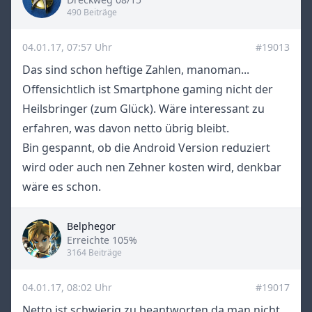
Title
490 Beiträge
04.01.17, 07:57 Uhr
#19013
Das sind schon heftige Zahlen, manoman...
Offensichtlich ist Smartphone gaming nicht der
Heilsbringer (zum Glück). Wäre interessant zu
erfahren, was davon netto übrig bleibt.
Bin gespannt, ob die Android Version reduziert
wird oder auch nen Zehner kosten wird, denkbar
wäre es schon.
Belphegor
Title
Erreichte 105%
3164 Beiträge
04.01.17, 08:02 Uhr
#19017
Netto ist schwierig zu beantworten da man nicht