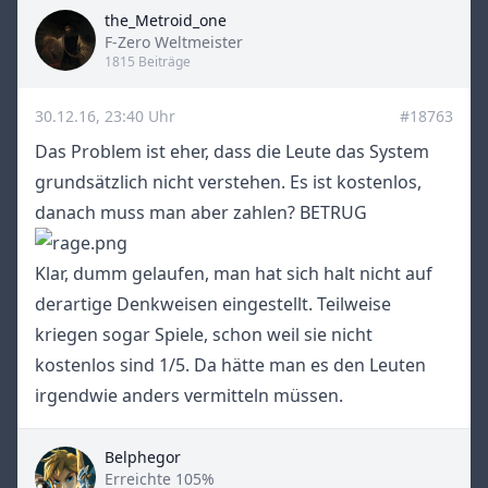
the_Metroid_one
Title
F-Zero Weltmeister
1815 Beiträge
30.12.16, 23:40 Uhr
#18763
Das Problem ist eher, dass die Leute das System
grundsätzlich nicht verstehen. Es ist kostenlos,
danach muss man aber zahlen? BETRUG
Klar, dumm gelaufen, man hat sich halt nicht auf
derartige Denkweisen eingestellt. Teilweise
kriegen sogar Spiele, schon weil sie nicht
kostenlos sind 1/5. Da hätte man es den Leuten
irgendwie anders vermitteln müssen.
Belphegor
Title
Erreichte 105%