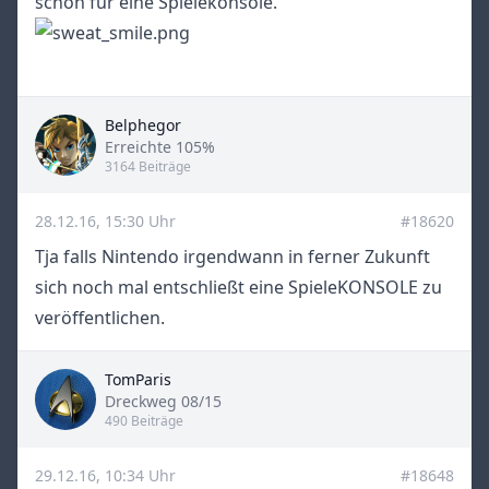
schon für eine Spielekonsole.
Belphegor
Title
Erreichte 105%
3164 Beiträge
28.12.16, 15:30 Uhr
#18620
Tja falls Nintendo irgendwann in ferner Zukunft
sich noch mal entschließt eine SpieleKONSOLE zu
veröffentlichen.
TomParis
Title
Dreckweg 08/15
490 Beiträge
29.12.16, 10:34 Uhr
#18648