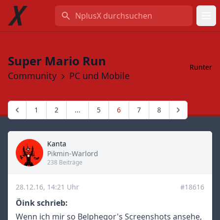
NplusX durchsuchen
Super Mario Run
Runter
Community
PC und Mobile
1
2
...
5
6
7
8
Kanta
Title
Pikmin-Warlord
238 Beiträge
28.12.16, 14:21 Uhr
#18616
Öink schrieb:
Wenn ich mir so Belphegor's Screenshots ansehe,