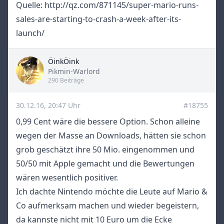
Quelle: http://qz.com/871145/super-mario-runs-
sales-are-starting-to-crash-a-week-after-its-
launch/
ÖinkÖink
Title
Pikmin-Warlord
290 Beiträge
30.12.16, 20:47 Uhr
#18755
0,99 Cent wäre die bessere Option. Schon alleine
wegen der Masse an Downloads, hätten sie schon
grob geschätzt ihre 50 Mio. eingenommen und
50/50 mit Apple gemacht und die Bewertungen
wären wesentlich positiver.
Ich dachte Nintendo möchte die Leute auf Mario &
Co aufmerksam machen und wieder begeistern,
da kannste nicht mit 10 Euro um die Ecke