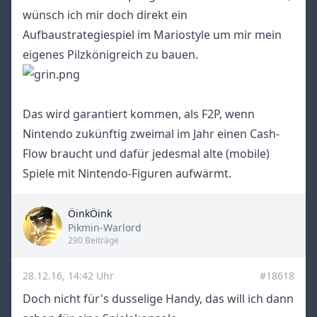
wünsch ich mir doch direkt ein
Aufbaustrategiespiel im Mariostyle um mir mein
eigenes Pilzkönigreich zu bauen.
Das wird garantiert kommen, als F2P, wenn
Nintendo zukünftig zweimal im Jahr einen Cash-
Flow braucht und dafür jedesmal alte (mobile)
Spiele mit Nintendo-Figuren aufwärmt.
ÖinkÖink
Title
Pikmin-Warlord
290 Beiträge
28.12.16, 14:42 Uhr
#18618
Doch nicht für's dusselige Handy, das will ich dann