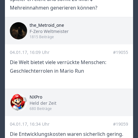
Mehreinnahmen generieren können?
the_Metroid_one
Title
F-Zero Weltmeister
1815 Beiträge
04.01.17, 16:09 Uhr
#19055
Die Welt bietet viele verrückte Menschen:
Geschlechterrolen in Mario Run
NXPro
Title
Held der Zeit
680 Beiträge
04.01.17, 16:34 Uhr
#19059
Die Entwicklungskosten waren sicherlich gering.