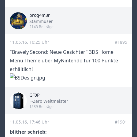
prog4m3r
Title
Stammuser
2143 Beiträge
11.05.16, 16:25 Uhr
#1895
"Bravely Second: Neue Gesichter" 3DS Home
Menu Theme über MyNintendo für 100 Punkte
erhältlich!
GF0P
Title
F-Zero Weltmeister
1539 Beiträge
11.05.16, 17:46 Uhr
#1901
blither schrieb: