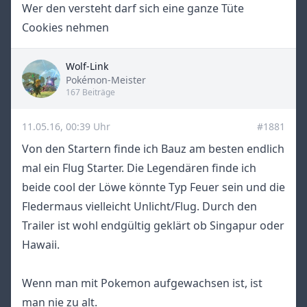
Wer den versteht darf sich eine ganze Tüte
Cookies nehmen
Wolf-Link
Title
Pokémon-Meister
167 Beiträge
11.05.16, 00:39 Uhr
#1881
Von den Startern finde ich Bauz am besten endlich
mal ein Flug Starter. Die Legendären finde ich
beide cool der Löwe könnte Typ Feuer sein und die
Fledermaus vielleicht Unlicht/Flug. Durch den
Trailer ist wohl endgültig geklärt ob Singapur oder
Hawaii.
Wenn man mit Pokemon aufgewachsen ist, ist
man nie zu alt.