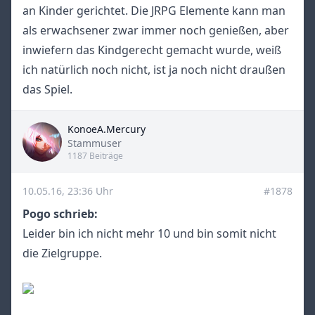
an Kinder gerichtet. Die JRPG Elemente kann man
als erwachsener zwar immer noch genießen, aber
inwiefern das Kindgerecht gemacht wurde, weiß
ich natürlich noch nicht, ist ja noch nicht draußen
das Spiel.
KonoeA.Mercury
Title
Stammuser
1187 Beiträge
10.05.16, 23:36 Uhr
#1878
Pogo schrieb:
Leider bin ich nicht mehr 10 und bin somit nicht
die Zielgruppe.