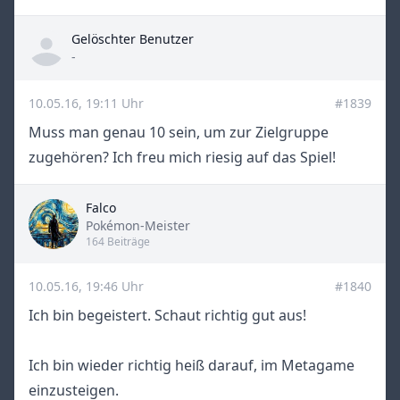
Gelöschter Benutzer
Title
-
10.05.16, 19:11 Uhr
#1839
Muss man genau 10 sein, um zur Zielgruppe
zugehören? Ich freu mich riesig auf das Spiel!
Falco
Title
Pokémon-Meister
164 Beiträge
10.05.16, 19:46 Uhr
#1840
Ich bin begeistert. Schaut richtig gut aus!
Ich bin wieder richtig heiß darauf, im Metagame
einzusteigen.