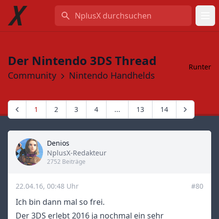
NplusX durchsuchen
Der Nintendo 3DS Thread
Runter
Community
Nintendo Handhelds
1
2
3
4
...
13
14
Denios
Title
NplusX-Redakteur
2752 Beiträge
22.04.16, 00:48 Uhr
#80
Ich bin dann mal so frei.
Der 3DS erlebt 2016 ja nochmal ein sehr