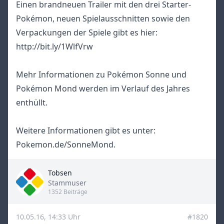
Einen brandneuen Trailer mit den drei Starter-
Pokémon, neuen Spielausschnitten sowie den
Verpackungen der Spiele gibt es hier:
http://bit.ly/1WlfVrw
Mehr Informationen zu Pokémon Sonne und
Pokémon Mond werden im Verlauf des Jahres
enthüllt.
Weitere Informationen gibt es unter:
Pokemon.de/SonneMond.
Tobsen
Title
Stammuser
1352 Beiträge
10.05.16, 14:33 Uhr
#1820