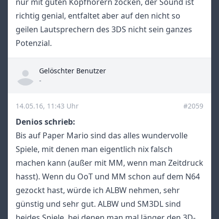
nur mit guten Kopfhörern zocken, der Sound ist
richtig genial, entfaltet aber auf den nicht so
geilen Lautsprechern des 3DS nicht sein ganzes
Potenzial.
Gelöschter Benutzer
Title
-
14.05.16, 11:43 Uhr
#2059
Denios schrieb:
Bis auf Paper Mario sind das alles wundervolle
Spiele, mit denen man eigentlich nix falsch
machen kann (außer mit MM, wenn man Zeitdruck
hasst). Wenn du OoT und MM schon auf dem N64
gezockt hast, würde ich ALBW nehmen, sehr
günstig und sehr gut. ALBW und SM3DL sind
beides Spiele, bei denen man mal länger den 3D-