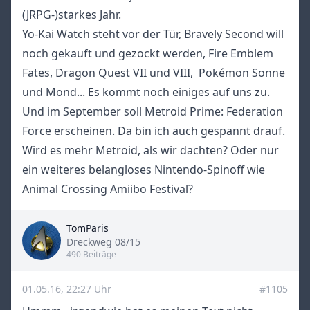
(JRPG-)starkes Jahr.
Yo-Kai Watch steht vor der Tür, Bravely Second will
noch gekauft und gezockt werden, Fire Emblem
Fates, Dragon Quest VII und VIII, Pokémon Sonne
und Mond... Es kommt noch einiges auf uns zu.
Und im September soll Metroid Prime: Federation
Force erscheinen. Da bin ich auch gespannt drauf.
Wird es mehr Metroid, als wir dachten? Oder nur
ein weiteres belangloses Nintendo-Spinoff wie
Animal Crossing Amiibo Festival?
TomParis
Title
Dreckweg 08/15
490 Beiträge
01.05.16, 22:27 Uhr
#1105