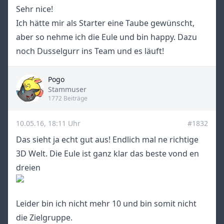
Sehr nice!
Ich hätte mir als Starter eine Taube gewünscht,
aber so nehme ich die Eule und bin happy. Dazu
noch Dusselgurr ins Team und es läuft!
Pogo
Title
Stammuser
1772 Beiträge
10.05.16, 18:11 Uhr
#1832
Das sieht ja echt gut aus! Endlich mal ne richtige
3D Welt. Die Eule ist ganz klar das beste vond en
dreien
Leider bin ich nicht mehr 10 und bin somit nicht
die Zielgruppe.