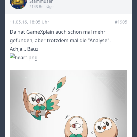
Title
Stammuser
2143 Beiträge
11.05.16, 18:05 Uhr
#1905
Da hat GameXplain auch schon mal mehr
gefunden, aber trotzdem mal die "Analyse".
Achja... Bauz