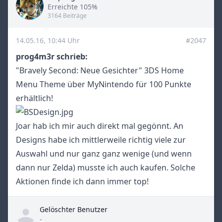
Title
Erreichte 105%
3164 Beiträge
14.05.16, 10:44 Uhr
#2047
prog4m3r schrieb:
"Bravely Second: Neue Gesichter" 3DS Home
Menu Theme über MyNintendo für 100 Punkte
erhältlich!
Joar hab ich mir auch direkt mal gegönnt. An
Designs habe ich mittlerweile richtig viele zur
Auswahl und nur ganz ganz wenige (und wenn
dann nur Zelda) musste ich auch kaufen. Solche
Aktionen finde ich dann immer top!
Gelöschter Benutzer
Title
-