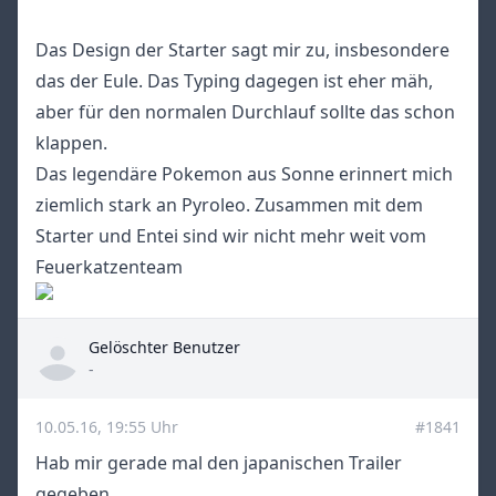
Das Design der Starter sagt mir zu, insbesondere
das der Eule. Das Typing dagegen ist eher mäh,
aber für den normalen Durchlauf sollte das schon
klappen.
Das legendäre Pokemon aus Sonne erinnert mich
ziemlich stark an Pyroleo. Zusammen mit dem
Starter und Entei sind wir nicht mehr weit vom
Feuerkatzenteam
Gelöschter Benutzer
Title
-
10.05.16, 19:55 Uhr
#1841
Hab mir gerade mal den japanischen Trailer
gegeben.