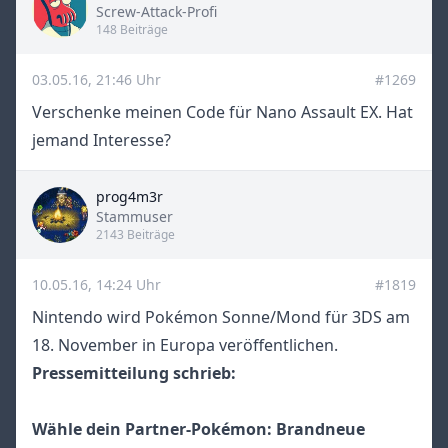
Title
Screw-Attack-Profi
148 Beiträge
03.05.16, 21:46 Uhr
#1269
Verschenke meinen Code für Nano Assault EX. Hat
jemand Interesse?
prog4m3r
Title
Stammuser
2143 Beiträge
10.05.16, 14:24 Uhr
#1819
Nintendo wird Pokémon Sonne/Mond für 3DS am
18. November in Europa veröffentlichen.
Pressemitteilung schrieb:
Wähle dein Partner-Pokémon: Brandneue