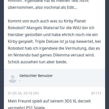
Hmmm . irgendwie hat es meinen Text nicht
übernommen, also nochmal als Edit...
Kommt von euch auch was zu Kirby Planet
Robobot? Mangels Material für die WiiU bin ich
hierüber gestoßen und habe ehrlich noch nie ein
Kirby gespielt. Triple Deluxe ist ja top bewertet, bei
Robobot hab ich irgendwie die Vermutung, das es
im Nintendo bad games Dilemma versaut wird.
Schick aussehen tun aber beide.
Gelöschter Benutzer
Title
-
01.05.16, 23:10 Uhr
#1111
Mein Freund spielt auf seinem 3DS XL derzeit
vermehrt PS1 Spiele.