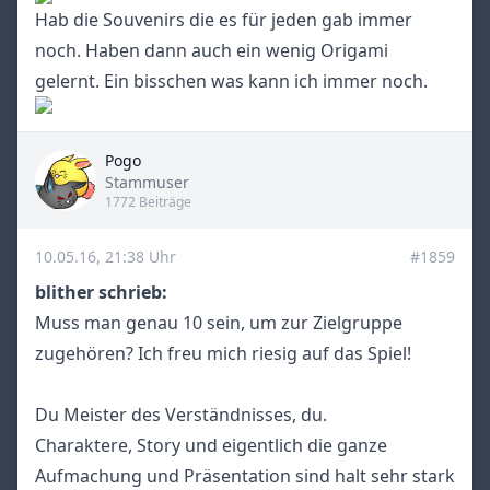
Hab die Souvenirs die es für jeden gab immer
noch. Haben dann auch ein wenig Origami
gelernt. Ein bisschen was kann ich immer noch.
Pogo
Title
Stammuser
1772 Beiträge
10.05.16, 21:38 Uhr
#1859
blither schrieb:
Muss man genau 10 sein, um zur Zielgruppe
zugehören? Ich freu mich riesig auf das Spiel!
Du Meister des Verständnisses, du.
Charaktere, Story und eigentlich die ganze
Aufmachung und Präsentation sind halt sehr stark