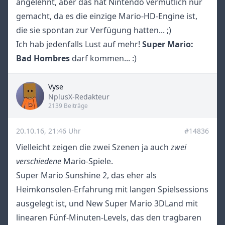
angelehnt, aber das hat Nintendo vermutlich nur
gemacht, da es die einzige Mario-HD-Engine ist,
die sie spontan zur Verfügung hatten... ;)
Ich hab jedenfalls Lust auf mehr!
Super Mario:
Bad Hombres
darf kommen... :)
Vyse
Title
NplusX-Redakteur
2139 Beiträge
20.10.16, 21:46 Uhr
#14836
Vielleicht zeigen die zwei Szenen ja auch
zwei
verschiedene
Mario-Spiele.
Super Mario Sunshine 2, das eher als
Heimkonsolen-Erfahrung mit langen Spielsessions
ausgelegt ist, und New Super Mario 3DLand mit
linearen Fünf-Minuten-Levels, das den tragbaren