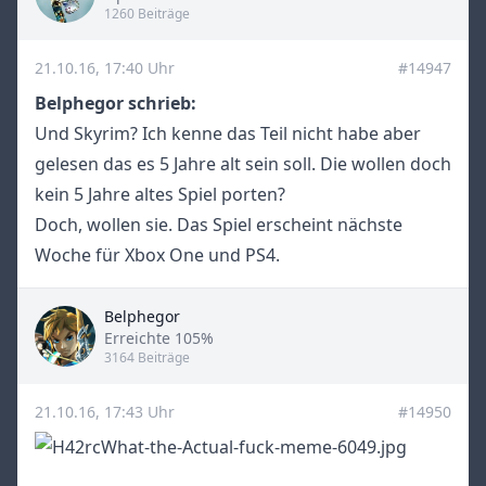
1260 Beiträge
21.10.16, 17:40 Uhr
#14947
Belphegor schrieb:
Und Skyrim? Ich kenne das Teil nicht habe aber
gelesen das es 5 Jahre alt sein soll. Die wollen doch
kein 5 Jahre altes Spiel porten?
Doch, wollen sie. Das Spiel erscheint nächste
Woche für Xbox One und PS4.
Belphegor
Title
Erreichte 105%
3164 Beiträge
21.10.16, 17:43 Uhr
#14950