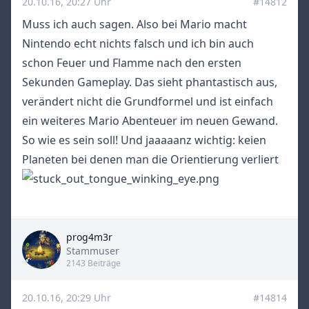
20.10.16, 20:27 Uhr
#14812
Muss ich auch sagen. Also bei Mario macht
Nintendo echt nichts falsch und ich bin auch
schon Feuer und Flamme nach den ersten
Sekunden Gameplay. Das sieht phantastisch aus,
verändert nicht die Grundformel und ist einfach
ein weiteres Mario Abenteuer im neuen Gewand.
So wie es sein soll! Und jaaaaanz wichtig: keien
Planeten bei denen man die Orientierung verliert
prog4m3r
Title
Stammuser
2143 Beiträge
20.10.16, 20:29 Uhr
#14814