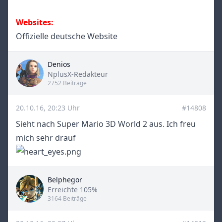
Websites:
Offizielle deutsche Website
Denios
Title
NplusX-Redakteur
2752 Beiträge
20.10.16, 20:23 Uhr
#14808
Sieht nach Super Mario 3D World 2 aus. Ich freu
mich sehr drauf
Belphegor
Title
Erreichte 105%
3164 Beiträge