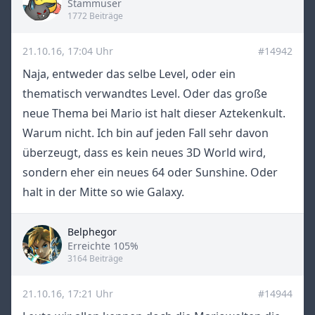
Title
Stammuser
1772 Beiträge
21.10.16, 17:04 Uhr
#14942
Naja, entweder das selbe Level, oder ein
thematisch verwandtes Level. Oder das große
neue Thema bei Mario ist halt dieser Aztekenkult.
Warum nicht. Ich bin auf jeden Fall sehr davon
überzeugt, dass es kein neues 3D World wird,
sondern eher ein neues 64 oder Sunshine. Oder
halt in der Mitte so wie Galaxy.
Belphegor
Title
Erreichte 105%
3164 Beiträge
21.10.16, 17:21 Uhr
#14944