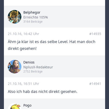
Belphegor
Title
Erreichte 105%
3164 Beiträge
21.10.16, 16:42 Uhr
#14935
Ähm ja klar ist es das selbe Level. Hat man doch
direkt gesehen!
Denios
Title
NplusX-Redakteur
2752 Beiträge
21.10.16, 16:51 Uhr
#14941
Also ich hab das nicht direkt gesehen.
Pogo