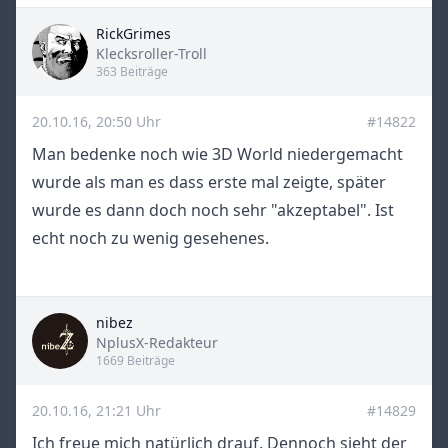
RickGrimes
Title
Klecksroller-Troll
363 Beiträge
20.10.16, 20:50 Uhr
#14822
Man bedenke noch wie 3D World niedergemacht
wurde als man es dass erste mal zeigte, später
wurde es dann doch noch sehr "akzeptabel". Ist
echt noch zu wenig gesehenes.
nibez
Title
NplusX-Redakteur
1669 Beiträge
20.10.16, 21:21 Uhr
#14829
Ich freue mich natürlich drauf. Dennoch sieht der