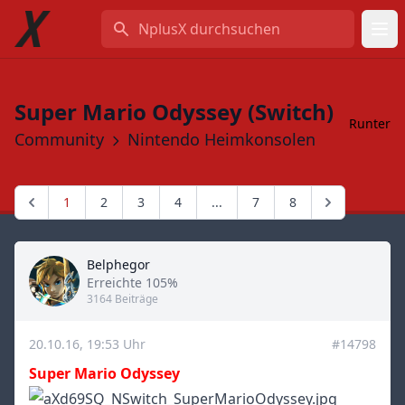
NplusX durchsuchen
Super Mario Odyssey (Switch)
Runter
Community
Nintendo Heimkonsolen
1
2
3
4
...
7
8
Belphegor
Title
Erreichte 105%
3164 Beiträge
20.10.16, 19:53 Uhr
#14798
Super Mario Odyssey