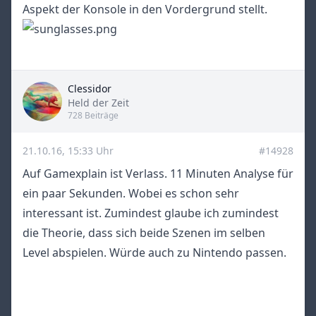
Aspekt der Konsole in den Vordergrund stellt.
Clessidor
Title
Held der Zeit
728 Beiträge
21.10.16, 15:33 Uhr
#14928
Auf Gamexplain ist Verlass. 11 Minuten Analyse für
ein paar Sekunden. Wobei es schon sehr
interessant ist. Zumindest glaube ich zumindest
die Theorie, dass sich beide Szenen im selben
Level abspielen. Würde auch zu Nintendo passen.