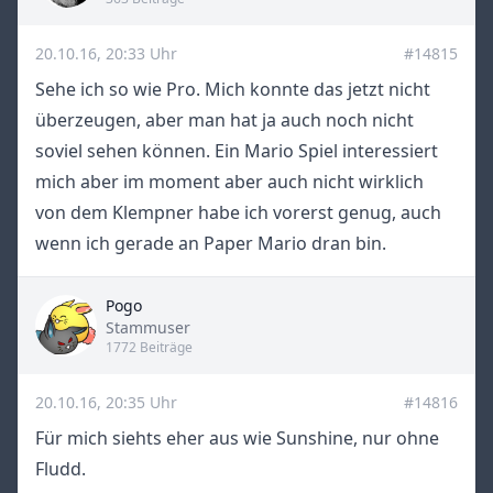
20.10.16, 20:33 Uhr
#14815
Sehe ich so wie Pro. Mich konnte das jetzt nicht
überzeugen, aber man hat ja auch noch nicht
soviel sehen können. Ein Mario Spiel interessiert
mich aber im moment aber auch nicht wirklich
von dem Klempner habe ich vorerst genug, auch
wenn ich gerade an Paper Mario dran bin.
Pogo
Title
Stammuser
1772 Beiträge
20.10.16, 20:35 Uhr
#14816
Für mich siehts eher aus wie Sunshine, nur ohne
Fludd.