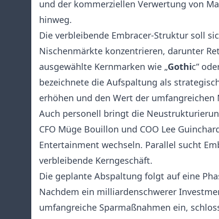
und der kommerziellen Verwertung von Ma
hinweg.
Die verbleibende Embracer-Struktur soll si
Nischenmärkte konzentrieren, darunter Ret
ausgewählte Kernmarken wie „
Gothi
c“ oder
bezeichnete die Aufspaltung als strategisc
erhöhen und den Wert der umfangreichen M
Auch personell bringt die Neustrukturieru
CFO Müge Bouillon und COO Lee Guinchard 
Entertainment wechseln. Parallel sucht Em
verbleibende Kerngeschäft.
Die geplante Abspaltung folgt auf eine Ph
Nachdem ein milliardenschwerer Investment
umfangreiche Sparmaßnahmen ein, schloss 