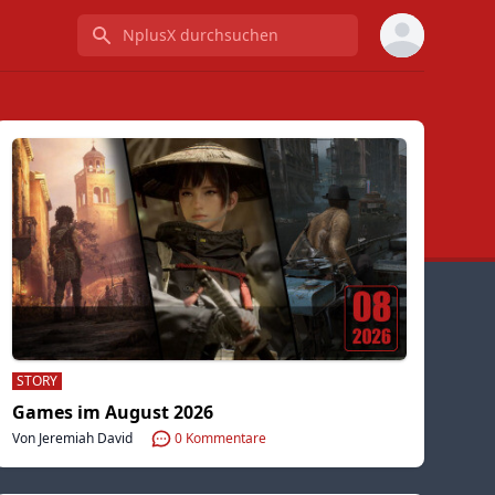
NplusX durchsuchen
STORY
Games im August 2026
Von Jeremiah David
0
Kommentare