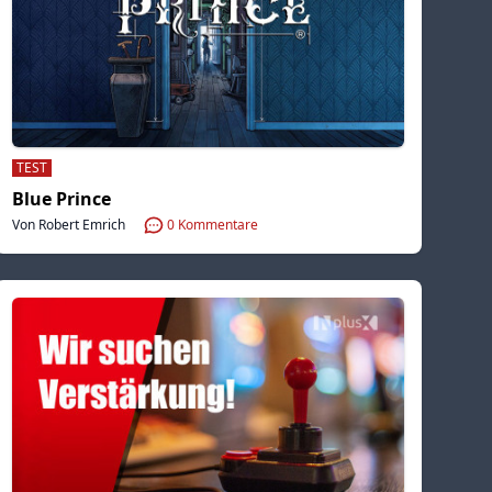
TEST
Blue Prince
Von Robert Emrich
0
Kommentare