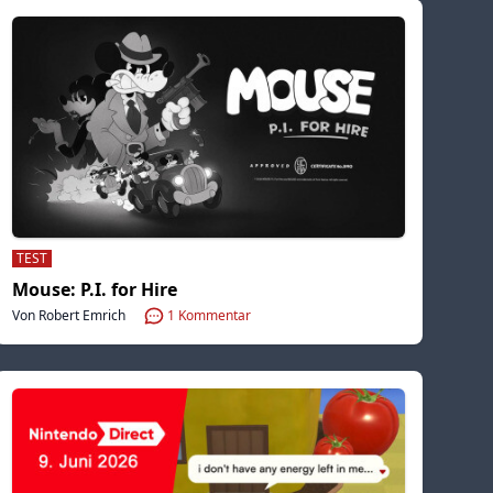
TEST
Mouse: P.I. for Hire
Von Robert Emrich
1
Kommentar