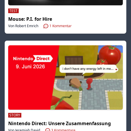
TEST
Mouse: P.I. for Hire
Von Robert Emrich
1
Kommentar
STORY
Nintendo Direct: Unsere Zusammenfassung
Von Jeremiah David
3
Kommentare