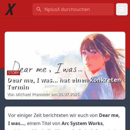
NplusX durchsuchen
STORY
Dear me, I was... hat einen konkreten
Termin
Von Michael Prammer am 28.07.2025
Vor einiger Zeit berichteten wir euch von
Dear me,
I was...
, einem Titel von
Arc System Works
,