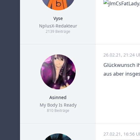
Vyse
Title
NplusX-Redakteur
2139 Beiträge
26.02.21, 21:24 U
Glückwunsch ihr
aus aber insge
Asinned
Title
My Body Is Ready
810 Beiträge
27.02.21, 16:56 U