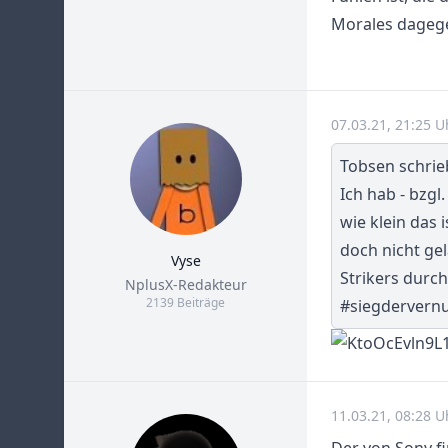
Morales dagegen
07.03.21, 21:25 
Tobsen schrie
Ich hab - bzgl
wie klein das 
doch nicht gel
Vyse
Strikers durc
Title
NplusX-Redakteur
2139 Beiträge
#siegdervern
11.03.21, 08:28 U