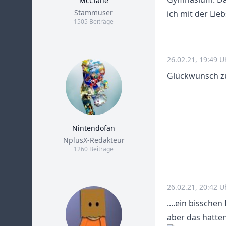
McClane
Title
Stammuser
ich mit der Lie
1505 Beiträge
26.02.21, 19:49 U
Glückwunsch zum
Nintendofan
Title
NplusX-Redakteur
1260 Beiträge
26.02.21, 20:42 U
....ein bissche
aber das hatten