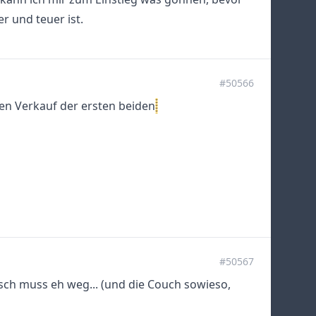
r und teuer ist.
#50566
den Verkauf der ersten beiden
#50567
tisch muss eh weg... (und die Couch sowieso,