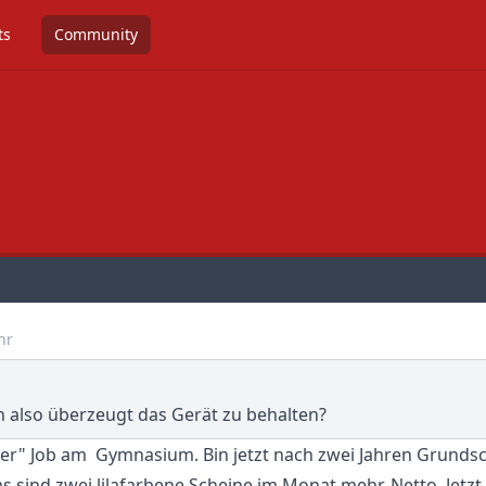
ts
Community
hr
h also überzeugt das Gerät zu behalten?
er" Job am Gymnasium. Bin jetzt nach zwei Jahren Grundsch
 sind zwei lilafarbene Scheine im Monat mehr. Netto. Jetzt