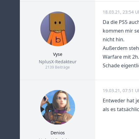
18.03.21, 23:54 U
Da die PS5 auch
kommen mir seh
nicht hin.
Außerdem stehen
Vyse
Warfare mit 2h
Title
NplusX-Redakteur
Schade eigentli
2139 Beiträge
19.03.21, 07:51 U
Entweder hat je
als es tatsächlic
Denios