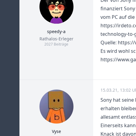
Der von Sony f
finanziert Sony
vom PC auf die 
https://irdeto
speedy-a
technology-to-
Title
Rathalos-Erleger
Quelle:
https:/
2027 Beiträge
Es wird wohl sc
https://www.ga
15.03.21, 13:02 U
Sony hat seine 
erhalten bleib
allesamt entlas
Einerseits kan
Vyse
Knack ist davon