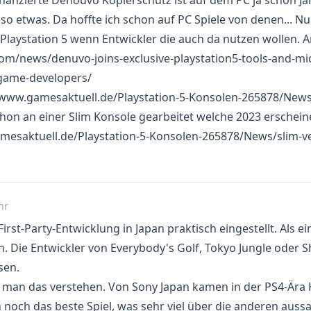
inanzierte Denouvo Kopierschutz ist auf dem PC ja schon 
 so etwas. Da hoffte ich schon auf PC Spiele von denen...
Playstation 5 wenn Entwickler die auch da nutzen wollen. A
.com/news/denuvo-joins-exclusive-playstation5-tools-and-mi
game-developers/
/www.gamesaktuell.de/Playstation-5-Konsolen-265878/News
hon an einer Slim Konsole gearbeitet welche 2023 erschein
mesaktuell.de/Playstation-5-Konsolen-265878/News/slim-v
hr
First-Party-Entwicklung in Japan praktisch eingestellt. Als e
en. Die Entwickler von Everybody's Golf, Tokyo Jungle ode
sen.
n man das verstehen. Von Sony Japan kamen in der PS4-Ära 
 noch das beste Spiel, was sehr viel über die anderen aussa