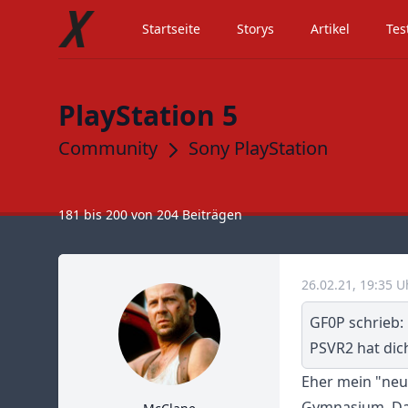
Startseite
Storys
Artikel
Tes
PlayStation 5
Community
Sony PlayStation
181
bis
200
von
204
Beiträgen
26.02.21, 19:35 U
GF0P schrieb:
PSVR2 hat dic
Eher mein "neu
Gymnasium. Das