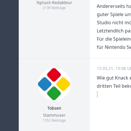
Title
NplusX-Redakteur
Andererseits ha
2139 Beiträge
guter Spiele un
Studio nicht m
Letztendlich pa
Für die Spielei
für Nintendo S
15.03.21, 15:06 
Wie gut Knack e
dritten Teil b
Tobsen
Title
Stammuser
1352 Beiträge