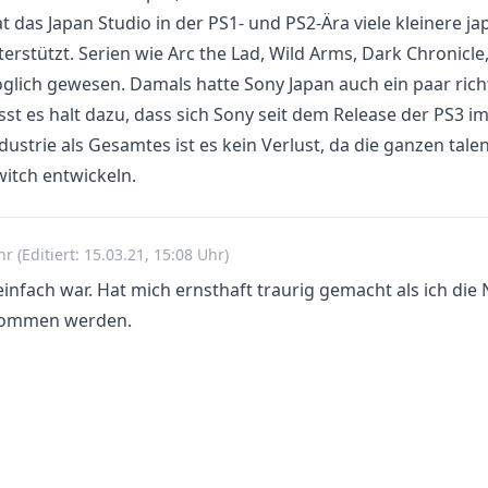
t das Japan Studio in der PS1- und PS2-Ära viele kleinere j
terstützt. Serien wie Arc the Lad, Wild Arms, Dark Chroni
öglich gewesen. Damals hatte Sony Japan auch ein paar ric
sst es halt dazu, dass sich Sony seit dem Release der PS3 
ndustrie als Gesamtes ist es kein Verlust, da die ganzen tale
witch entwickeln.
Uhr
(Editiert: 15.03.21, 15:08 Uhr)
infach war. Hat mich ernsthaft traurig gemacht als ich die
ekommen werden.