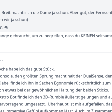
en Breit macht sich die Dame ja schon. Aber gut, der Fernse
n wir ja schon)
u lange gebraucht, um zu begreifen, dass du KEINEN seltsa
hr
oche habe ich das gute Stück.
Konsole, den größten Sprung macht halt der DualSense, dem
 Dabei finde ich ihn in Sachen Egonomie rückschrittlich zu
ch etwas bei der gewöhnlichen Haltung der beiden Sticks.
Astro Bot finde ich den 3D-Rumble äußerst gelungen und a
ervorragend umgesetzt. Überhaupt ist mit aufgefallen, da
e das immersive Gefühl aufkommen lässt. Auch im Zusammens