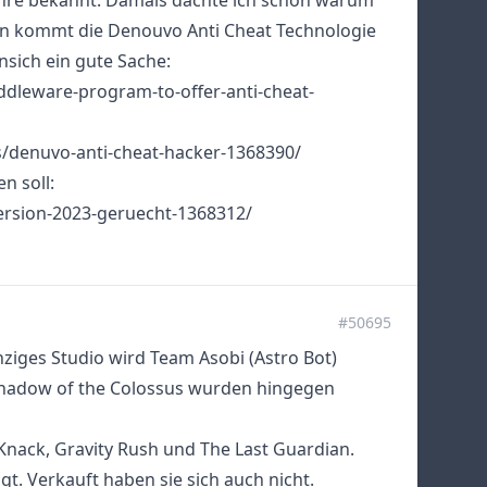
Jahre bekannt. Damals dachte ich schon warum
 Nun kommt die Denouvo Anti Cheat Technologie
nsich ein gute Sache:
ddleware-program-to-offer-anti-cheat-
/denuvo-anti-cheat-hacker-1368390/
en soll:
ersion-2023-geruecht-1368312/
#50695
inziges Studio wird Team Asobi (Astro Bot)
r Shadow of the Colossus wurden hingegen
Knack, Gravity Rush und The Last Guardian.
gt. Verkauft haben sie sich auch nicht.