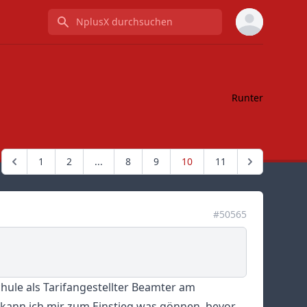
NplusX durchsuchen
Runter
1
2
...
8
9
10
11
#50565
ule als Tarifangestellter Beamter am
 kann ich mir zum Einstieg was gönnen, bevor