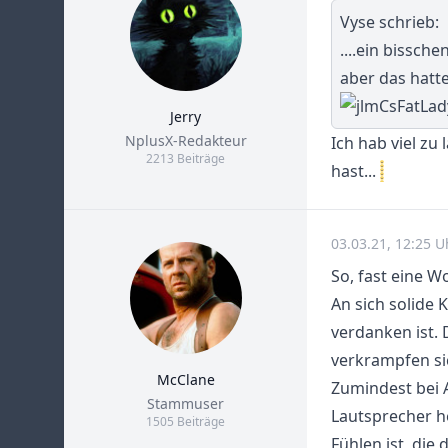
Vyse schrieb:
....ein bissch
aber das hatte
Jerry
Title
NplusX-Redakteur
Ich hab viel z
2213 Beiträge
hast...
03.03.21, 12:25 U
So, fast eine W
An sich solide 
verdanken ist.
verkrampfen si
McClane
Zumindest bei 
Title
Stammuser
Lautsprecher h
1505 Beiträge
Fühlen ist, di