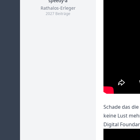
speedy-a
Title
Rathalos-Erleger
2027 Beiträge
Schade das die
keine Lust mehr
Digital Founda