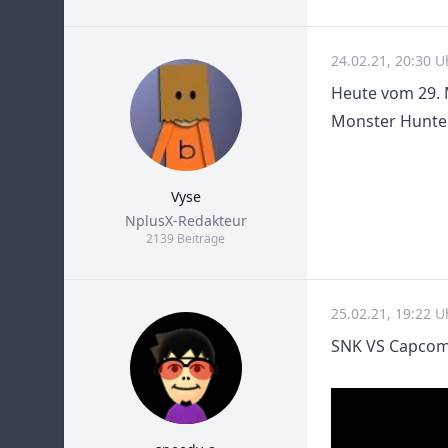
24.02.21, 20:30 U
Heute vom 29. 
Monster Hunte
Vyse
Title
NplusX-Redakteur
2139 Beiträge
25.02.21, 19:22 
SNK VS Capcom 