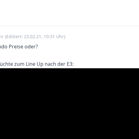
Uhr
(Editiert: 23.02.21, 10:31 Uhr)
ndo Preise oder?
üchte zum Line Up nach der E3: