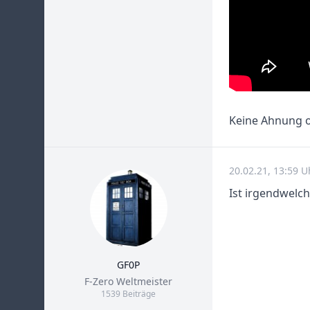
Keine Ahnung o
20.02.21, 13:59 U
Ist irgendwelc
GF0P
Title
F-Zero Weltmeister
1539 Beiträge