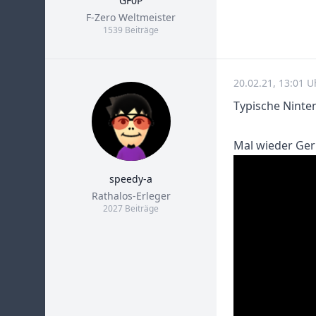
GF0P
Title
F-Zero Weltmeister
1539 Beiträge
20.02.21, 13:01 
Typische Ninte
Mal wieder Ger
speedy-a
Title
Rathalos-Erleger
2027 Beiträge