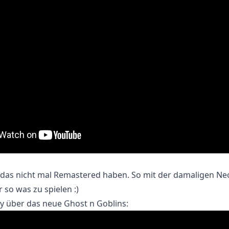
 das nicht mal Remastered haben. So mit der damaligen Neo
 so was zu spielen :)
ry über das neue Ghost n Goblins: