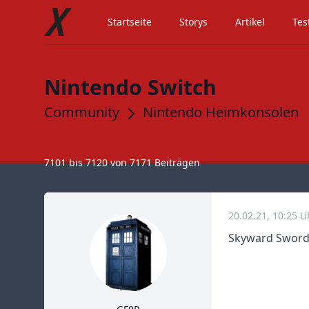
Startseite
Storys
Artikel
Tes
Nintendo Switch
Community
Nintendo Heimkonsolen
7101
bis
7120
von
7171
Beiträgen
20.02.21, 10:25 
Skyward Sword f