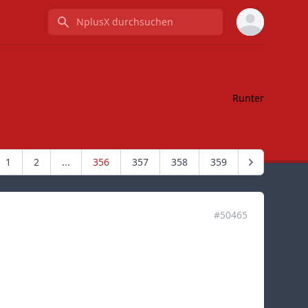
NplusX durchsuchen
Runter
1
2
...
356
357
358
359
#50465