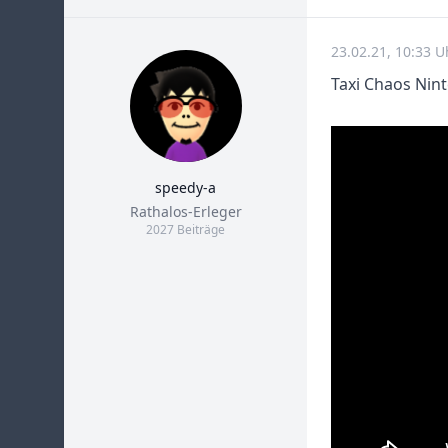
23.02.21, 10:33 
Taxi Chaos Nin
speedy-a
Title
Rathalos-Erleger
2027 Beiträge