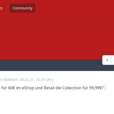
ts
Community
Uhr
(Editiert: 20.02.21, 10:25 Uhr)
ür 60€ im eShop und Retail die Collection für 99,99€?