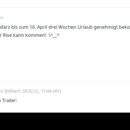
hr
März bis zum 16. April drei Wochen Urlaub genehmigt be
r Rise kann kommen! \^__^
Uhr
(Editiert: 28.02.21, 11:44 Uhr)
Trailer: