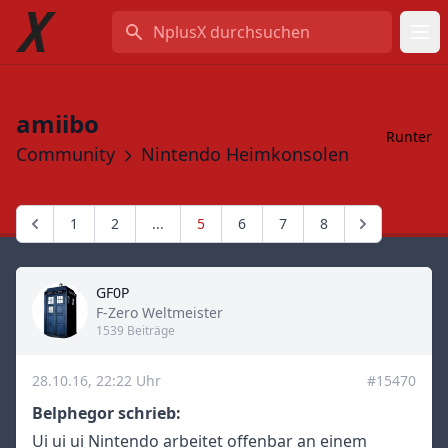
NplusX durchsuchen
amiibo
Runter
Community
Nintendo Heimkonsolen
1
2
...
5
6
7
8
GF0P
Title
F-Zero Weltmeister
1539 Beiträge
28.10.16, 22:22 Uhr
#15470
Belphegor schrieb:
Ui ui ui Nintendo arbeitet offenbar an einem