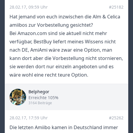
28.02.17, 09:59 Uhr
#25182
Hat jemand von euch inzwischen die Alm & Celica
amiibos zur Vorbestellung gesichtet?
Bei
Amazon.com
sind sie aktuell nicht mehr
verfügbar,
BestBuy
liefert meines Wissens nicht
nach DE,
AmiAmi
wäre zwar eine Option, man
kann dort aber die Vorbestellung nicht stornieren,
sie werden dort nur einzeln angeboten und es
wäre wohl eine recht teure Option.
Belphegor
Title
Erreichte 105%
3164 Beiträge
28.02.17, 17:59 Uhr
#25262
Die letzten Amiibo kamen in Deutschland immer