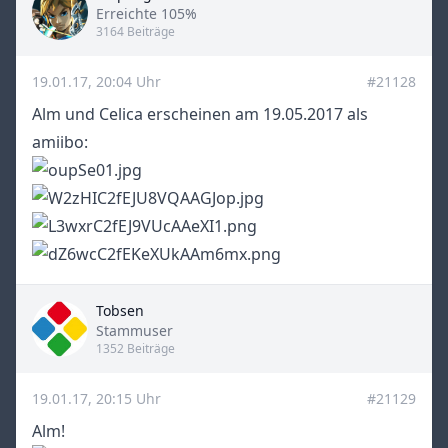
Title
Erreichte 105%
3164 Beiträge
19.01.17, 20:04 Uhr
#21128
Alm und Celica erscheinen am 19.05.2017 als
amiibo:
Tobsen
Title
Stammuser
1352 Beiträge
19.01.17, 20:15 Uhr
#21129
Alm!