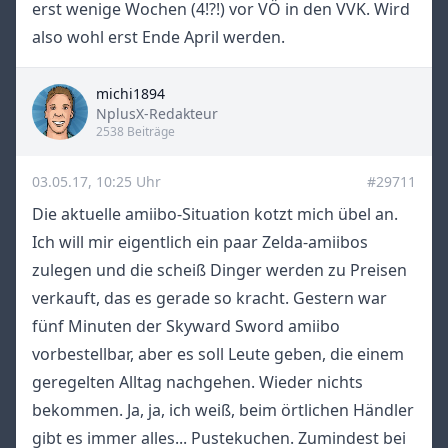
erst wenige Wochen (4!?!) vor VÖ in den VVK. Wird
also wohl erst Ende April werden.
michi1894
Title
NplusX-Redakteur
2538 Beiträge
03.05.17, 10:25 Uhr
#29711
Die aktuelle amiibo-Situation kotzt mich übel an.
Ich will mir eigentlich ein paar Zelda-amiibos
zulegen und die scheiß Dinger werden zu Preisen
verkauft, das es gerade so kracht. Gestern war
fünf Minuten der Skyward Sword amiibo
vorbestellbar, aber es soll Leute geben, die einem
geregelten Alltag nachgehen. Wieder nichts
bekommen. Ja, ja, ich weiß, beim örtlichen Händler
gibt es immer alles... Pustekuchen. Zumindest bei