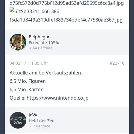
Belphegor
Title
Erreichte 105%
3164 Beiträge
04.02.17, 11:35 Uhr
#22716
Aktuelle amiibo Verkaufszahlen:
6,5 Mio. Figuren
6,6 Mio. Karten
Quelle:
https://www.nintendo.co.jp
JeWe
Title
Held der Zeit
617 Beiträge