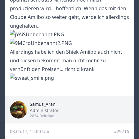
produzieren wird... hoffentlich. Wenn das mit den
Cloude Amiibo so weiter geht, werde ich allerdings
ungehalten...
Allerdings habe ich den Shiek Amiibo auch nicht
und diesen bekommt man nicht mehr zu
vernünftigen Preisen... richtig krank
Samus_Aran
Title
Administrator
2034 Beiträge
03.05.17, 12:00 Uhr
#29716