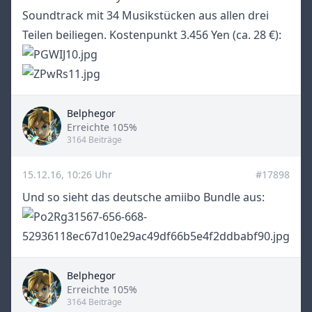
Soundtrack mit 34 Musikstücken aus allen drei
Teilen beiliegen. Kostenpunkt 3.456 Yen (ca. 28 €):
Belphegor
Title
Erreichte 105%
3164 Beiträge
15.12.16, 10:26 Uhr
#17898
Und so sieht das deutsche amiibo Bundle aus:
Belphegor
Title
Erreichte 105%
3164 Beiträge