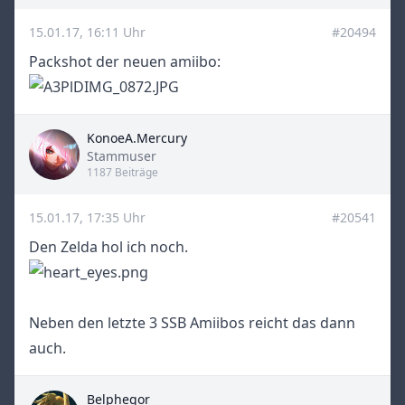
15.01.17, 16:11 Uhr
#20494
Packshot der neuen amiibo:
KonoeA.Mercury
Title
Stammuser
1187 Beiträge
15.01.17, 17:35 Uhr
#20541
Den Zelda hol ich noch.
Neben den letzte 3 SSB Amiibos reicht das dann
auch.
Belphegor