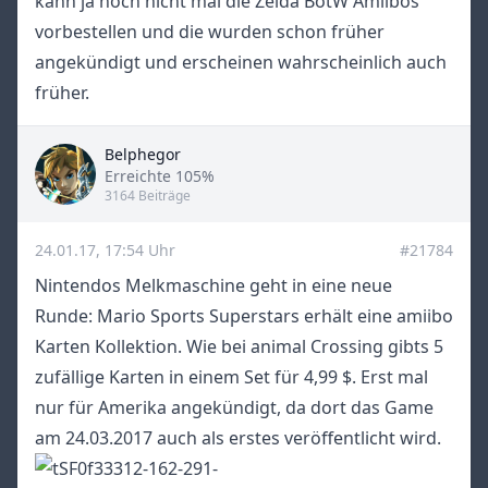
kann ja noch nicht mal die Zelda BotW Amiibos
vorbestellen und die wurden schon früher
angekündigt und erscheinen wahrscheinlich auch
früher.
Belphegor
Title
Erreichte 105%
3164 Beiträge
24.01.17, 17:54 Uhr
#21784
Nintendos Melkmaschine geht in eine neue
Runde: Mario Sports Superstars erhält eine amiibo
Karten Kollektion. Wie bei animal Crossing gibts 5
zufällige Karten in einem Set für 4,99 $. Erst mal
nur für Amerika angekündigt, da dort das Game
am 24.03.2017 auch als erstes veröffentlicht wird.