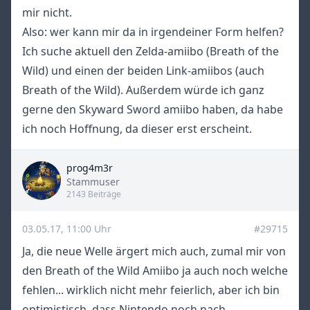
mir nicht.
Also: wer kann mir da in irgendeiner Form helfen?
Ich suche aktuell den Zelda-amiibo (Breath of the
Wild) und einen der beiden Link-amiibos (auch
Breath of the Wild). Außerdem würde ich ganz
gerne den Skyward Sword amiibo haben, da habe
ich noch Hoffnung, da dieser erst erscheint.
prog4m3r
Title
Stammuser
2143 Beiträge
03.05.17, 11:00 Uhr
#29715
Ja, die neue Welle ärgert mich auch, zumal mir von
den Breath of the Wild Amiibo ja auch noch welche
fehlen... wirklich nicht mehr feierlich, aber ich bin
optimistisch, dass Nintendo noch nach