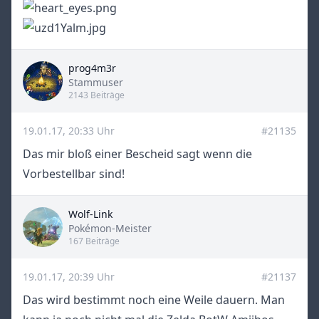
prog4m3r
Title
Stammuser
2143 Beiträge
19.01.17, 20:33 Uhr
#21135
Das mir bloß einer Bescheid sagt wenn die
Vorbestellbar sind!
Wolf-Link
Title
Pokémon-Meister
167 Beiträge
19.01.17, 20:39 Uhr
#21137
Das wird bestimmt noch eine Weile dauern. Man