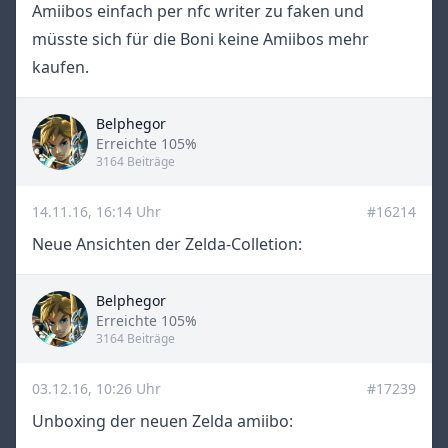
Amiibos einfach per nfc writer zu faken und
müsste sich für die Boni keine Amiibos mehr
kaufen.
Belphegor
Title
Erreichte 105%
3164 Beiträge
14.11.16, 16:14 Uhr
#16214
Neue Ansichten der Zelda-Colletion:
Belphegor
Title
Erreichte 105%
3164 Beiträge
03.12.16, 10:26 Uhr
#17239
Unboxing der neuen Zelda amiibo: