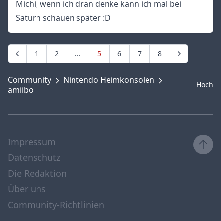
Michi, wenn ich dran denke kann ich mal bei
Saturn schauen später :D
1
2
...
5
6
7
8
Community
Nintendo Heimkonsolen
Hoch
amiibo
Impressum
Datenschutz
Die Redaktion
Über uns
Community-Richtlinien