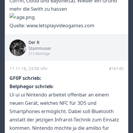
Corrin, Cloud und Bayonetta). Wieder ein Grund
mehr die Swith zu hassen
Quelle:
www.letsplayvideogames.com
Der R
Title
Stammuser
213 Beiträge
11.11.16, 23:00 Uhr
#16145
GF0P schrieb:
Belphegor schrieb:
Ui ui ui Nintendo arbeitet offenbar an einem
neuen Gerät, welches NFC für 3DS und
Smartphones ermöglicht. Dabei soll Bluetooth
anstatt der jetzigen Infrarot-Technik zum Einsatz
kommen. Nintendo möchte ja die amiibo für