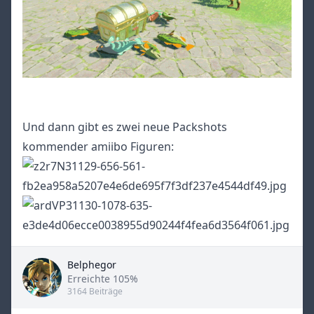
Und dann gibt es zwei neue Packshots
kommender amiibo Figuren:
Belphegor
Title
Erreichte 105%
3164 Beiträge