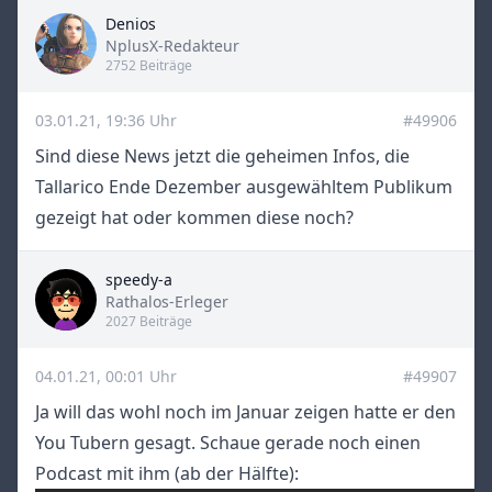
Denios
Title
NplusX-Redakteur
2752 Beiträge
03.01.21, 19:36 Uhr
#49906
Sind diese News jetzt die geheimen Infos, die
Tallarico Ende Dezember ausgewähltem Publikum
gezeigt hat oder kommen diese noch?
speedy-a
Title
Rathalos-Erleger
2027 Beiträge
04.01.21, 00:01 Uhr
#49907
Ja will das wohl noch im Januar zeigen hatte er den
You Tubern gesagt. Schaue gerade noch einen
Podcast mit ihm (ab der Hälfte):