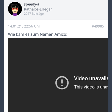
speedy-a
Title
Rathalos-Erleger
2027 Beiträge
14.01.21, 22:56 Uhr
#49985
Wie kam es zum Namen Amico: