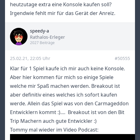
heutzutage extra eine Konsole kaufen soll?
Irgendwie fehlt mir für das Gerät der Anreiz.
speedy-a
Title
Rathalos-Erleger
2027 Beiträge
25.02.21, 22:05 Uhr
#50555
Klar für 1 Spiel kaufe ich mir auch keine Konsole.
Aber hier kommen für mich so einige Spiele
welche mir Spaß machen werden. Breakout ist
aber definitiv eines welches ich sofort kaufen
werde. Allein das Spiel was von den Carmageddon
Entwicklern kommt :).... Breakout ist von den Bit
Trip Machern auch gute Entwickler :)
Tommy mal wieder im Video Podcast: