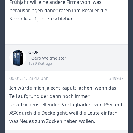
Frühjahr will eine andere Firma wohl was
herausbringen daher raten ihm Retailer die
Konsole auf Juni zu schieben.
GF0P
Title
F-Zero Weltmeister
1539 Beiträge
06.01.21, 23:42 Uhr
#49937
Ich würde mich ja echt kaputt lachen, wenn das
Teil aufgrund der dann noch immer
unzufriedenstellenden Verfügbarkeit von PS5 und
XSX durch die Decke geht, weil die Leute einfach
was Neues zum Zocken haben wollen.