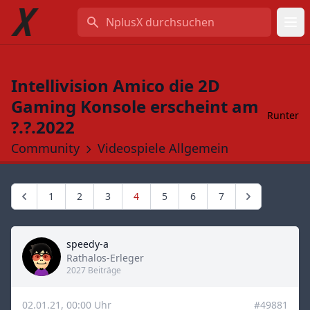
NplusX durchsuchen
Intellivision Amico die 2D
Gaming Konsole erscheint am
Runter
?.?.2022
Community
Videospiele Allgemein
1
2
3
4
5
6
7
speedy-a
Title
Rathalos-Erleger
2027 Beiträge
02.01.21, 00:00 Uhr
#49881