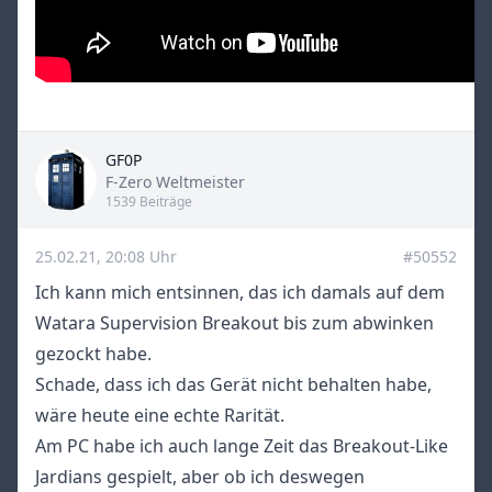
GF0P
Title
F-Zero Weltmeister
1539 Beiträge
25.02.21, 20:08 Uhr
#50552
Ich kann mich entsinnen, das ich damals auf dem
Watara Supervision Breakout bis zum abwinken
gezockt habe.
Schade, dass ich das Gerät nicht behalten habe,
wäre heute eine echte Rarität.
Am PC habe ich auch lange Zeit das Breakout-Like
Jardians gespielt, aber ob ich deswegen