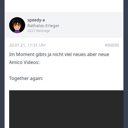
speedy-a
Title
Rathalos-Erleger
2027 Beiträge
20.01.21, 11:31 Uhr
#50039
Im Moment gibts ja nicht viel neues aber neue
Amico Videos:
Together again: