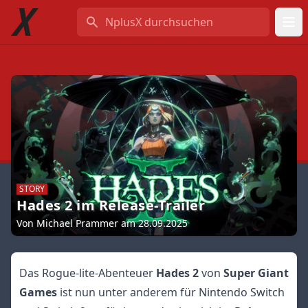
NplusX durchsuchen
STORY
Hades 2 im Release-Trailer
Von Michael Prammer am 28.09.2025
Das Rogue-lite-Abenteuer
Hades 2
von
Super Giant
Games
ist nun unter anderem für Nintendo Switch