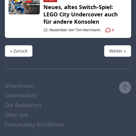
Neues, altes Switch-Spiel:
LEGO City Undercover auch
für andere Konsolen
22. November von Tim Herrmann
4
« Zurück
Weiter »
Impressum
Datenschutz
Die Redaktion
Über uns
Community-Richtlinien