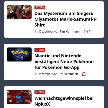
STORY
Das Mysterium um Shigeru
Miyamotos Mario-Samurai-T-
Shirt
11. Dezember von Tim Herrmann
7
STORY
Niantic und Nintendo
bestätigen: Neue Pokémon
für Pokémon Go-App
7. Dezember von Tim Herrmann
1
STORY
Weihnachtsgewinnspiel bei
NplusX