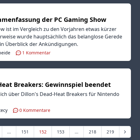
ammenfassung der PC Gaming Show
 ist im Vergleich zu den Vorjahren etwas kürzer
erweise wurde hauptsächlich das belanglose Gerede
ein Überblick der Ankündigungen.
heide
1
Kommentar
-Heat Breakers: Gewinnspiel beendet
sich über Dillon's Dead-Heat Breakers für Nintendo
tecy
0
Kommentare
...
151
152
153
...
218
219