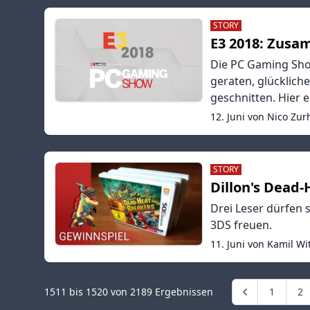
STORY
E3 2018: Zus
Die PC Gaming Show
geraten, glücklich
geschnitten. Hier 
12. Juni von Nico Zur
STORY
Dillon's Dead
Drei Leser dürfen 
3DS freuen.
11. Juni von Kamil Wi
1511
bis
1520
von
2189
Ergebnissen
1
2