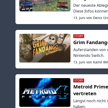
Der neueste Ablege
Diese Infos können
13. Juni von Deniz Ür
STORY
Grim Fandango
Auferstanden von 
Nintendo Switch.
13. Juni von Kamil Wi
STORY
Metroid Prime 
vertreten
Längst noch nicht 
haben.