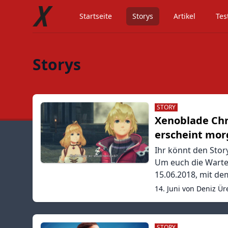
Startseite
Storys
Artikel
Tes
Storys
STORY
Xenoblade Chr
erscheint mo
Ihr könnt den Stor
Um euch die Wartez
15.06.2018, mit d
14. Juni von Deniz Ür
STORY