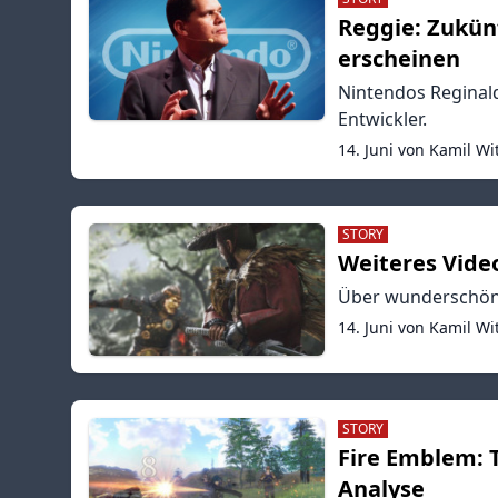
Reggie: Zukünf
erscheinen
Nintendos Reginald 
Entwickler.
14. Juni von Kamil Wi
STORY
Weiteres Vide
Über wunderschöne
14. Juni von Kamil Wi
STORY
Fire Emblem: T
Analyse