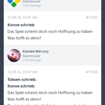
Title
Stammuser
1352 Beiträge
12.09.16, 22:45 Uhr
#12332
Konoe schrieb:
Das Spiel scheint doch noch Hoffnung zu haben
Was hofft es denn?
KonoeA.Mercury
Title
Stammuser
1187 Beiträge
12.09.16, 22:47 Uhr
#12334
Tobsen schrieb:
Konoe schrieb:
Das Spiel scheint doch noch Hoffnung zu haben
Was hofft es denn?