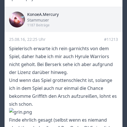
KonoeA.Mercury
Title
Stammuser
1187 Beiträge
25.08.16, 22:25 Uhr
#11213
Spielerisch erwarte ich rein garnichts von dem
Spiel, daher habe ich mir auch Hyrule Warriors
nicht geholt. Bei Berserk sehe ich aber aufgrund
der Lizenz darüber hinweg.
Und wenn das Spiel grottenschlecht ist, solange
ich in dem Spiel auch nur einmal die Chance
bekomme Griffith den Arsch aufzureißen, lohnt es
sich schon.
Finde ehrlich gesagt (selbst wenn es niemand