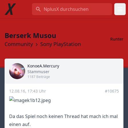
NplusX durchsuchen
Berserk Musou
Runter
Community
Sony PlayStation
KonoeA.Mercury
Title
Stammuser
1187 Beiträge
12.08.16, 17:43 Uhr
#10675
Da das Spiel noch keinen Thread hat mach ich mal
einen auf.