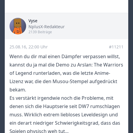
Vyse
Title
NplusX-Redakteur
2139 Beiträge
25.08.16, 22:00 Uhr
#11211
Wenn du dir mal einen Dämpfer verpassen willst,
kannst du ja mal die Demo zu Arslan: The Warriors
of Legend runterladen, was die letzte Anime-
Lizenz war, die den Musou-Stempel aufgedrückt
bekam.
Es verstärkt irgendwie noch die Probleme, mit
denen sich die Hauptserie seit DW7 rumschlagen
muss. Wirklich extrem liebloses Leveldesign und
ein derart niedriger Schwierigkeitsgrad, dass das
Spielen physisch weh tut...