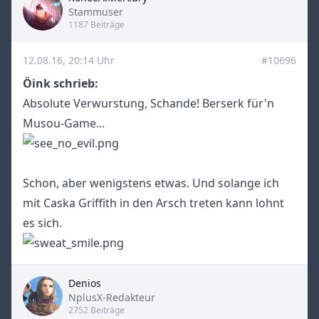
Title
Stammuser
1187 Beiträge
12.08.16, 20:14 Uhr
#10696
Öink schrieb:
Absolute Verwurstung, Schande! Berserk für'n
Musou-Game...
Schon, aber wenigstens etwas. Und solange ich
mit Caska Griffith in den Arsch treten kann lohnt
es sich.
Denios
Title
NplusX-Redakteur
2752 Beiträge