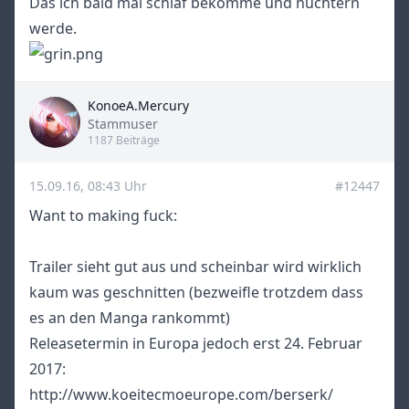
Das ich bald mal schlaf bekomme und nüchtern
werde.
KonoeA.Mercury
Title
Stammuser
1187 Beiträge
15.09.16, 08:43 Uhr
#12447
Want to making fuck:
Trailer sieht gut aus und scheinbar wird wirklich
kaum was geschnitten (bezweifle trotzdem dass
es an den Manga rankommt)
Releasetermin in Europa jedoch erst 24. Februar
2017:
http://www.koeitecmoeurope.com/berserk/