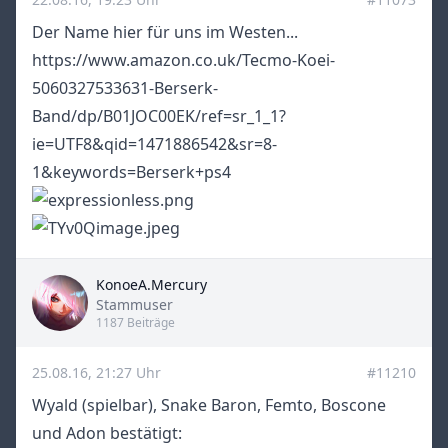
Der Name hier für uns im Westen...
https://www.amazon.co.uk/Tecmo-Koei-
5060327533631-Berserk-
Band/dp/B01JOC00EK/ref=sr_1_1?
ie=UTF8&qid=1471886542&sr=8-
1&keywords=Berserk+ps4
KonoeA.Mercury
Title
Stammuser
1187 Beiträge
25.08.16, 21:27 Uhr
#11210
Wyald (spielbar), Snake Baron, Femto, Boscone
und Adon bestätigt: