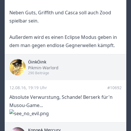
Neben Guts, Griffith und Casca soll auch Zood
spielbar sein.
Außerdem wird es einen Eclipse Modus geben in
dem man gegen endlose Gegnerwellen kämpft.
ÖinkÖink
Title
Pikmin-Warlord
290 Beiträge
12.08.16, 19:19 Uhr
#10692
Absolute Verwurstung, Schande! Berserk für'n
Musou-Game...
KonoeA.Mercury