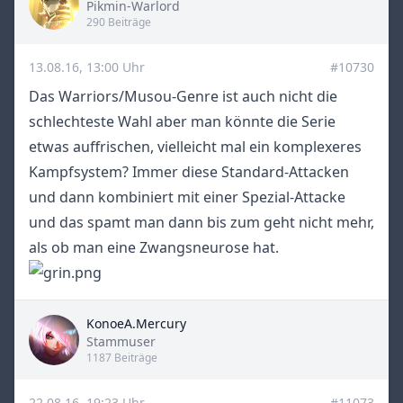
Title
Pikmin-Warlord
290 Beiträge
13.08.16, 13:00 Uhr
#10730
Das Warriors/Musou-Genre ist auch nicht die
schlechteste Wahl aber man könnte die Serie
etwas auffrischen, vielleicht mal ein komplexeres
Kampfsystem? Immer diese Standard-Attacken
und dann kombiniert mit einer Spezial-Attacke
und das spamt man dann bis zum geht nicht mehr,
als ob man eine Zwangsneurose hat.
KonoeA.Mercury
Title
Stammuser
1187 Beiträge
22.08.16, 19:23 Uhr
#11073