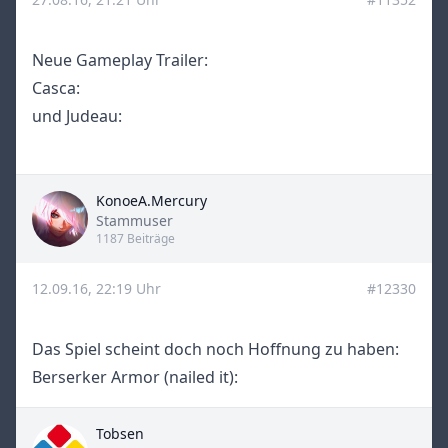
Neue Gameplay Trailer:
Casca:
und Judeau:
KonoeA.Mercury
Title
Stammuser
1187 Beiträge
12.09.16, 22:19 Uhr
#12330
Das Spiel scheint doch noch Hoffnung zu haben:
Berserker Armor (nailed it):
Tobsen