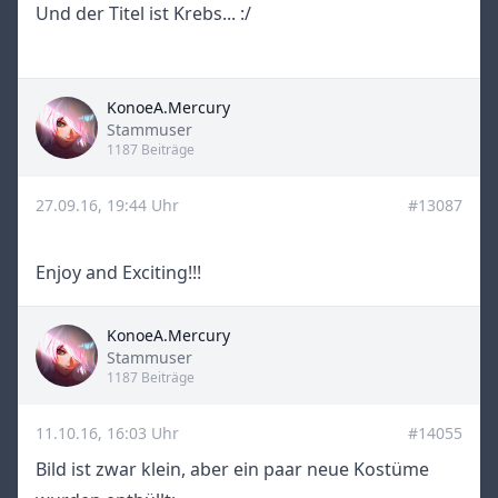
Und der Titel ist Krebs... :/
KonoeA.Mercury
Title
Stammuser
1187 Beiträge
27.09.16, 19:44 Uhr
#13087
Enjoy and Exciting!!!
KonoeA.Mercury
Title
Stammuser
1187 Beiträge
11.10.16, 16:03 Uhr
#14055
Bild ist zwar klein, aber ein paar neue Kostüme