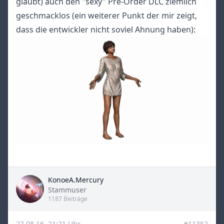
glaubt) auch den "sexy" Pre-Order DLC ziemlich
geschmacklos (ein weiterer Punkt der mir zeigt,
dass die entwickler nicht soviel Ahnung haben):
KonoeA.Mercury
Title
Stammuser
1187 Beiträge
27.08.16, 21:21 Uhr
#11352