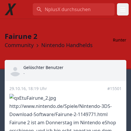
NplusX durchsuchen
Fairune 2
Runter
Community
Nintendo Handhelds
Gelöschter Benutzer
Title
-
29.10.16, 18:19 Uhr
#15501
http://www.nintendo.de/Spiele/Nintendo-3DS-
Download-Software/Fairune-2-1149771.html
Fairune 2 ist am Donnerstag im Nintendo eShop
erschienen, und ich bin echt angetan von dem