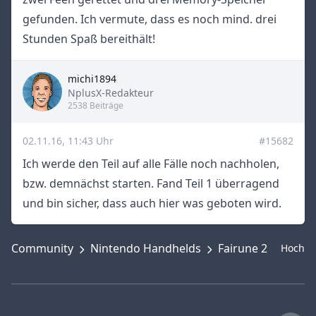
gefunden. Ich vermute, dass es noch mind. drei
Stunden Spaß bereithält!
michi1894
Title
NplusX-Redakteur
2538 Beiträge
02.11.16, 11:43 Uhr
#15682
Ich werde den Teil auf alle Fälle noch nachholen,
bzw. demnächst starten. Fand Teil 1 überragend
und bin sicher, dass auch hier was geboten wird.
Community
Nintendo Handhelds
Fairune 2
Hoch