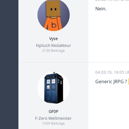
Nein.
Vyse
Title
NplusX-Redakteur
2139 Beiträge
04.03.19, 16:05 
Generic JRPG ?
GF0P
Title
F-Zero Weltmeister
1539 Beiträge