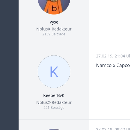
Vyse
Title
NplusX-Redakteur
2139 Beiträge
27.02.19, 21:04 U
Namco x Capc
KeeperBvK
Title
NplusX-Redakteur
221 Beiträge
28.02.19, 09:42 U