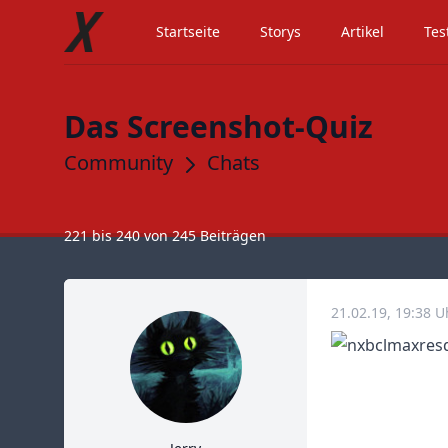
Startseite
Storys
Artikel
Tes
Das Screenshot-Quiz
Community
Chats
221
bis
240
von
245
Beiträgen
21.02.19, 19:38 U