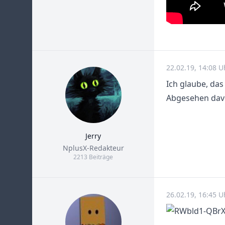
22.02.19, 14:08 U
Ich glaube, das 
Abgesehen davo
Jerry
Title
NplusX-Redakteur
2213 Beiträge
26.02.19, 16:45 U