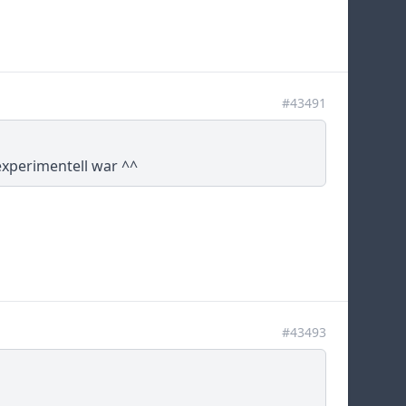
#43491
experimentell war ^^
#43493