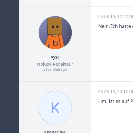
04.03.19, 17:42 U
Nein. Ich hatt
Vyse
Title
NplusX-Redakteur
2139 Beiträge
04.03.19, 20:12 U
Hm. Ist es auf 
KeeperBvK