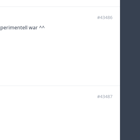
#43486
xperimentell war ^^
#43487