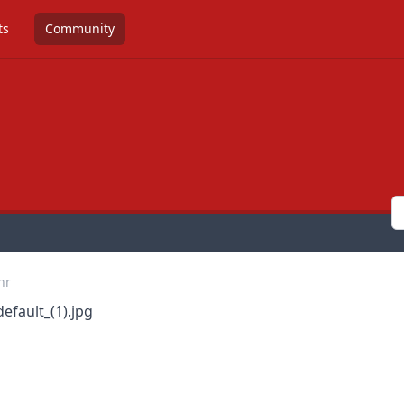
ts
Community
hr