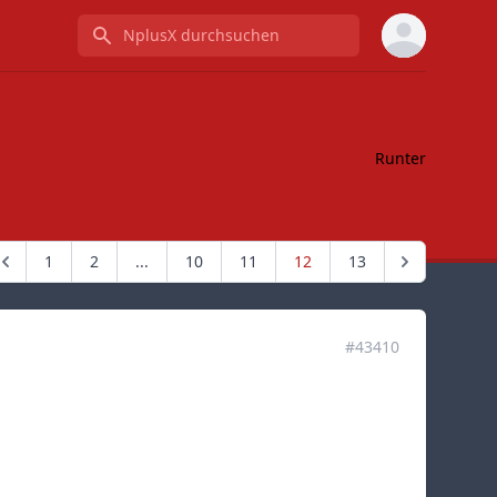
NplusX durchsuchen
Runter
1
2
...
10
11
12
13
#43410