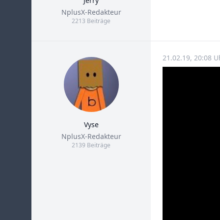
Jerry
Title
NplusX-Redakteur
2213 Beiträge
21.02.19, 20:08 
Vyse
Title
NplusX-Redakteur
2139 Beiträge