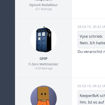
Title
NplusX-Redakteur
221 Beiträge
04.03.19, 20:32 U
Vyse schrieb:
Nein. Ich hat
Du verarschst mi
GF0P
Title
F-Zero Weltmeister
1539 Beiträge
05.03.19, 09:32 U
KeeperBvK sch
Hm. Ist es auf