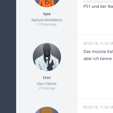
PS1 und der Nam
Vyse
Title
NplusX-Redakteur
2139 Beiträge
05.03.19, 11:25 U
Das müsste Valk
aber ich kenne
Chiri
Title
50cc-Fahrer
29 Beiträge
05.03.19, 11:50 U