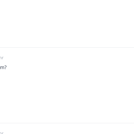
hr
om?
hr