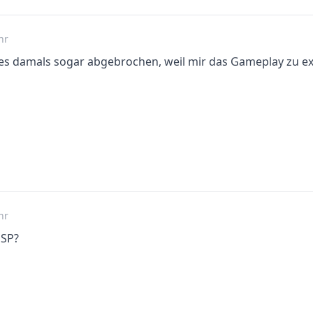
hr
e es damals sogar abgebrochen, weil mir das Gameplay zu e
hr
PSP?