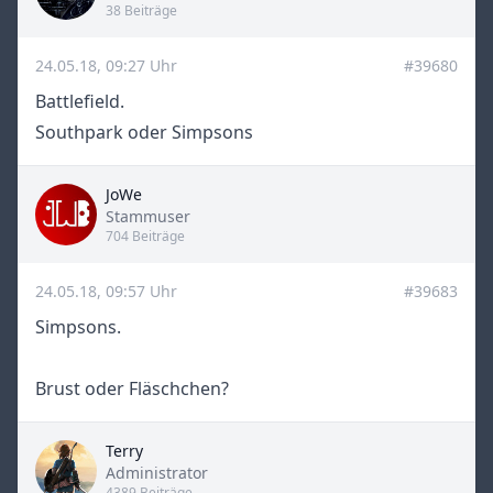
38 Beiträge
24.05.18, 09:27 Uhr
#39680
Battlefield.
Southpark oder Simpsons
JoWe
Title
Stammuser
704 Beiträge
24.05.18, 09:57 Uhr
#39683
Simpsons.
Brust oder Fläschchen?
Terry
Title
Administrator
4389 Beiträge