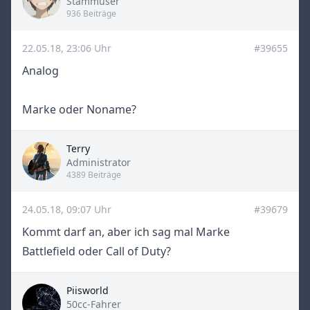
Title
Stammuser
936 Beiträge
22.05.18, 23:06 Uhr
#39655
Analog
Marke oder Noname?
Terry
Title
Administrator
4389 Beiträge
24.05.18, 09:07 Uhr
#39679
Kommt darf an, aber ich sag mal Marke
Battlefield oder Call of Duty?
Piisworld
Title
50cc-Fahrer