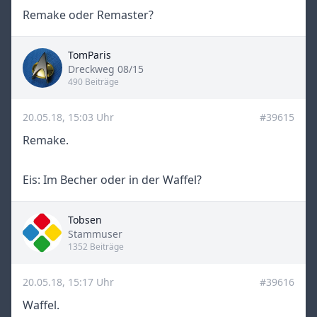
Remake oder Remaster?
TomParis
Title
Dreckweg 08/15
490 Beiträge
20.05.18, 15:03 Uhr
#39615
Remake.
Eis: Im Becher oder in der Waffel?
Tobsen
Title
Stammuser
1352 Beiträge
20.05.18, 15:17 Uhr
#39616
Waffel.