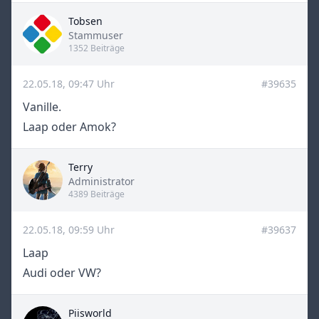
Tobsen
Title
Stammuser
1352 Beiträge
22.05.18, 09:47 Uhr
#39635
Vanille.
Laap oder Amok?
Terry
Title
Administrator
4389 Beiträge
22.05.18, 09:59 Uhr
#39637
Laap
Audi oder VW?
Piisworld