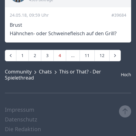
24.05.18, 09:59 Uhr
#39684
Brust
Hähnchen- oder Schweinefleisch auf den Grill?
1
2
3
4
...
11
12
Community
Chats
This or That? - Der
Hoch
Spielethread
Impressum
Datenschutz
Die Redaktion