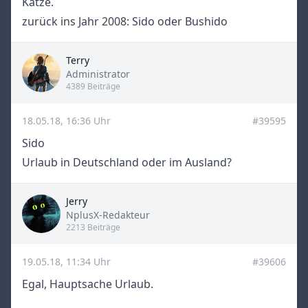
Katze.
zurück ins Jahr 2008: Sido oder Bushido
Terry
Title
Administrator
4389 Beiträge
18.05.18, 16:36 Uhr
#39595
Sido
Urlaub in Deutschland oder im Ausland?
Jerry
Title
NplusX-Redakteur
2213 Beiträge
19.05.18, 11:34 Uhr
#39606
Egal, Hauptsache Urlaub.