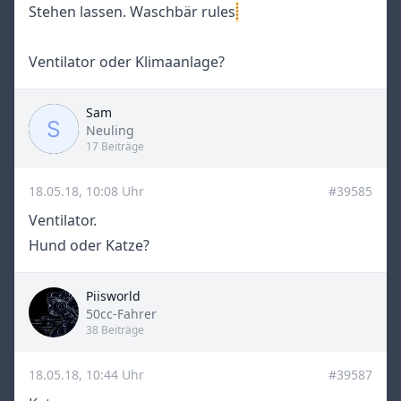
Stehen lassen. Waschbär rules
Ventilator oder Klimaanlage?
Sam
Title
Neuling
17 Beiträge
18.05.18, 10:08 Uhr
#39585
Ventilator.
Hund oder Katze?
Piisworld
Title
50cc-Fahrer
38 Beiträge
18.05.18, 10:44 Uhr
#39587