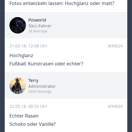
Fotos entwickeln lassen: Hochglanz oder matt?
Piisworld
Title
50cc-Fahrer
38 Beiträge
21.05.18, 12:08 Uhr
#39624
Hochglanz
Fußball: Kunstrasen oder echter?
Terry
Title
Administrator
4389 Beiträge
22.05.18, 08:55 Uhr
#39634
Echter Rasen
Schoko oder Vanille?