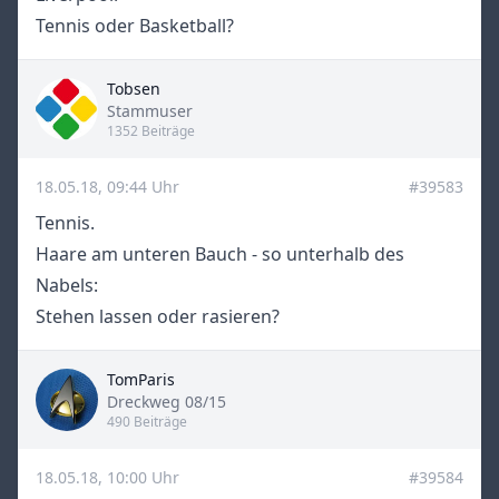
Tennis oder Basketball?
Tobsen
Title
Stammuser
1352 Beiträge
18.05.18, 09:44 Uhr
#39583
Tennis.
Haare am unteren Bauch - so unterhalb des
Nabels:
Stehen lassen oder rasieren?
TomParis
Title
Dreckweg 08/15
490 Beiträge
18.05.18, 10:00 Uhr
#39584