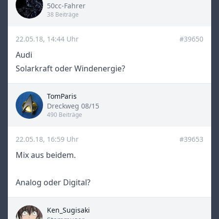
Title
50cc-Fahrer
38 Beiträge
22.05.18, 14:44 Uhr
#39650
Audi
Solarkraft oder Windenergie?
TomParis
Title
Dreckweg 08/15
490 Beiträge
22.05.18, 16:59 Uhr
#39653
Mix aus beidem.
Analog oder Digital?
Ken_Sugisaki