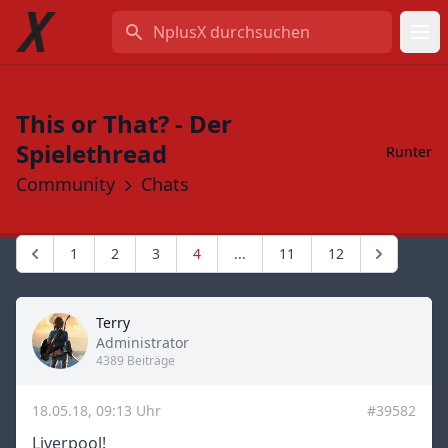
NplusX durchsuchen
This or That? - Der
Spielethread
Runter
Community
Chats
1
2
3
4
...
11
12
Terry
Title
Administrator
4389 Beiträge
18.05.18, 09:13 Uhr
#39582
Liverpool!