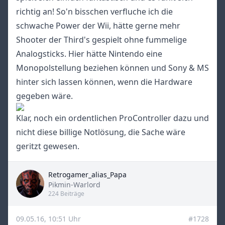
richtig an! So'n bisschen verfluche ich die
schwache Power der Wii, hätte gerne mehr
Shooter der Third's gespielt ohne fummelige
Analogsticks. Hier hätte Nintendo eine
Monopolstellung beziehen können und Sony & MS
hinter sich lassen können, wenn die Hardware
gegeben wäre.
Klar, noch ein ordentlichen ProController dazu und
nicht diese billige Notlösung, die Sache wäre
geritzt gewesen.
Retrogamer_alias_Papa
Title
Pikmin-Warlord
224 Beiträge
09.05.16, 10:51 Uhr
#1728