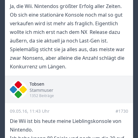
Ja, die Wii. Nintendos größter Erfolg aller Zeiten.
Ob sich eine stationäre Konsole noch mal so gut
verkaufen wird ist mehr als fraglich. Eigentlich
wollte ich mich erst nach dem NX Release dazu
äußern, da sie aktuell ja noch Last-Gen ist.
Spielemäßig sticht sie ja alles aus, das meiste war
zwar Nonsens, aber alleine die Anzahl schlägt die
Konkurrenz um Längen.
Tobsen
Title
Stammuser
1352 Beiträge
09.05.16, 11:43 Uhr
#1730
Die Wii ist bis heute meine Lieblingskonsole von
Nintendo.