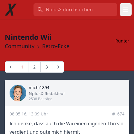
NplusX durchsuchen
Nintendo Wii
Runter
Community
Retro-Ecke
1
2
3
michi1894
Title
NplusX-Redakteur
2538 Beiträge
08.05.16, 13:09 Uhr
#1674
Ich denke, dass auch die Wii einen eigenen Thread
verdient und oute mich hiermit