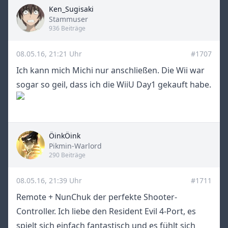
Ken_Sugisaki
Title
Stammuser
936 Beiträge
08.05.16, 21:21 Uhr
#1707
Ich kann mich Michi nur anschließen. Die Wii war
sogar so geil, dass ich die WiiU Day1 gekauft habe.
ÖinkÖink
Title
Pikmin-Warlord
290 Beiträge
08.05.16, 21:39 Uhr
#1711
Remote + NunChuk der perfekte Shooter-
Controller. Ich liebe den Resident Evil 4-Port, es
spielt sich einfach fantastisch und es fühlt sich