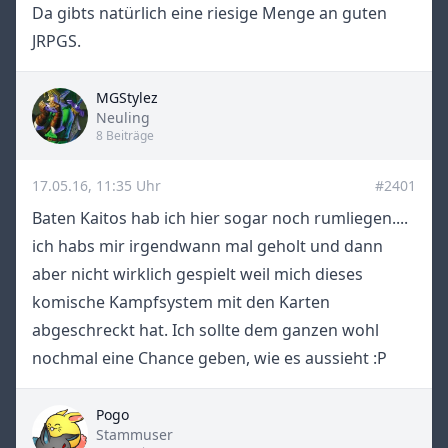
Da gibts natürlich eine riesige Menge an guten
JRPGS.
MGStylez
Title
Neuling
8 Beiträge
17.05.16, 11:35 Uhr
#2401
Baten Kaitos hab ich hier sogar noch rumliegen....
ich habs mir irgendwann mal geholt und dann
aber nicht wirklich gespielt weil mich dieses
komische Kampfsystem mit den Karten
abgeschreckt hat. Ich sollte dem ganzen wohl
nochmal eine Chance geben, wie es aussieht :P
Pogo
Title
Stammuser