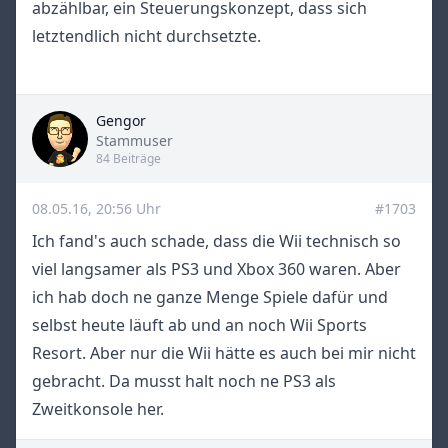
abzählbar, ein Steuerungskonzept, dass sich
letztendlich nicht durchsetzte.
Gengor
Title
Stammuser
84 Beiträge
08.05.16, 20:56 Uhr
#1703
Ich fand's auch schade, dass die Wii technisch so
viel langsamer als PS3 und Xbox 360 waren. Aber
ich hab doch ne ganze Menge Spiele dafür und
selbst heute läuft ab und an noch Wii Sports
Resort. Aber nur die Wii hätte es auch bei mir nicht
gebracht. Da musst halt noch ne PS3 als
Zweitkonsole her.