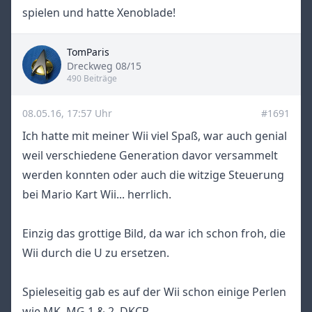
spielen und hatte Xenoblade!
TomParis
Title
Dreckweg 08/15
490 Beiträge
08.05.16, 17:57 Uhr
#1691
Ich hatte mit meiner Wii viel Spaß, war auch genial
weil verschiedene Generation davor versammelt
werden konnten oder auch die witzige Steuerung
bei Mario Kart Wii... herrlich.
Einzig das grottige Bild, da war ich schon froh, die
Wii durch die U zu ersetzen.
Spieleseitig gab es auf der Wii schon einige Perlen
wie MK, MG 1 & 2, DKCR, ...