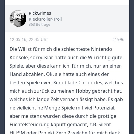
RickGrimes
Title
Klecksroller-Troll
363 Beiträge
12.05.16, 22:45 Uhr
#1996
Die Wii ist für mich die schlechteste Nintendo
Konsole, sorry. Klar hatte auch die Wii richtig gute
Spiele, aber diese kann ich, für mich, nur an einer
Hand abzählen. Ok, sie hatte auch eines der
besten Spiele ever: Xenoblade Chronicles, welches
mich auch zurück zu meinen Hobby gebracht hat,
welches ich lange Zeit vernachlässigt habe. Es gab
ne vielleicht ne Menge Spiele mit viel Potenzial,
aber meistens wurden diese durch die grottige
Fuchtelsteuerung kaputt gemacht, z.B. Silent
Hill:SM oder Projekt Zero 2 welche für mich dank