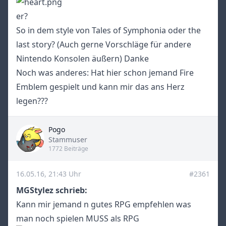
er?
So in dem style von Tales of Symphonia oder the
last story? (Auch gerne Vorschläge für andere
Nintendo Konsolen äußern) Danke
Noch was anderes: Hat hier schon jemand Fire
Emblem gespielt und kann mir das ans Herz
legen???
Pogo
Title
Stammuser
1772 Beiträge
16.05.16, 21:43 Uhr
#2361
MGStylez schrieb:
Kann mir jemand n gutes RPG empfehlen was
man noch spielen MUSS als RPG