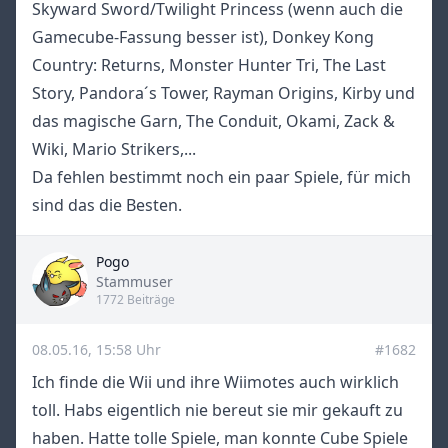
Skyward Sword/Twilight Princess (wenn auch die
Gamecube-Fassung besser ist), Donkey Kong
Country: Returns, Monster Hunter Tri, The Last
Story, Pandora´s Tower, Rayman Origins, Kirby und
das magische Garn, The Conduit, Okami, Zack &
Wiki, Mario Strikers,...
Da fehlen bestimmt noch ein paar Spiele, für mich
sind das die Besten.
Pogo
Title
Stammuser
1772 Beiträge
08.05.16, 15:58 Uhr
#1682
Ich finde die Wii und ihre Wiimotes auch wirklich
toll. Habs eigentlich nie bereut sie mir gekauft zu
haben. Hatte tolle Spiele, man konnte Cube Spiele