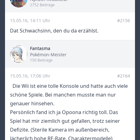
2752 Beiträge
15.05.16, 14:11 Uhr
#2156
Dat Schwachsinn, den du da erzählst.
Fantasma
Title
Pokémon-Meister
150 Beiträge
15.05.16, 17:06 Uhr
#2164
Die Wii ist eine tolle Konsole und hatte auch viele
schöne Spiele. Bei manchen musste man nur
genauer hinsehen.
Persönlich fand ich ja Opoona richtig toll. Das
Spiel hat mir ziemlich gut gefallen, trotz seiner
Defizite. (Sterile Kamera im außenbereich,
lächerlich hohe RE-Rate, Charaktermodelle)