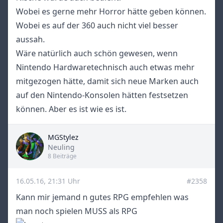
Wobei es gerne mehr Horror hätte geben können.
Wobei es auf der 360 auch nicht viel besser
aussah.
Wäre natürlich auch schön gewesen, wenn
Nintendo Hardwaretechnisch auch etwas mehr
mitgezogen hätte, damit sich neue Marken auch
auf den Nintendo-Konsolen hätten festsetzen
können. Aber es ist wie es ist.
MGStylez
Title
Neuling
8 Beiträge
16.05.16, 21:31 Uhr
#2358
Kann mir jemand n gutes RPG empfehlen was
man noch spielen MUSS als RPG