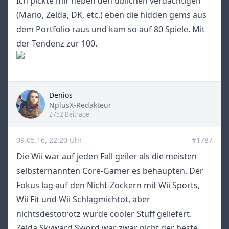
Ich pickte mir neben den üblichen verdächtigen
(Mario, Zelda, DK, etc.) eben die hidden gems aus
dem Portfolio raus und kam so auf 80 Spiele. Mit
der Tendenz zur 100.
Denios
Title
NplusX-Redakteur
2752 Beiträge
09.05.16, 22:20 Uhr
#1787
Die Wii war auf jeden Fall geiler als die meisten
selbsternannten Core-Gamer es behaupten. Der
Fokus lag auf den Nicht-Zockern mit Wii Sports,
Wii Fit und Wii Schlagmichtot, aber
nichtsdestotrotz wurde cooler Stuff geliefert.
Zelda Skyward Sword war zwar nicht der beste,