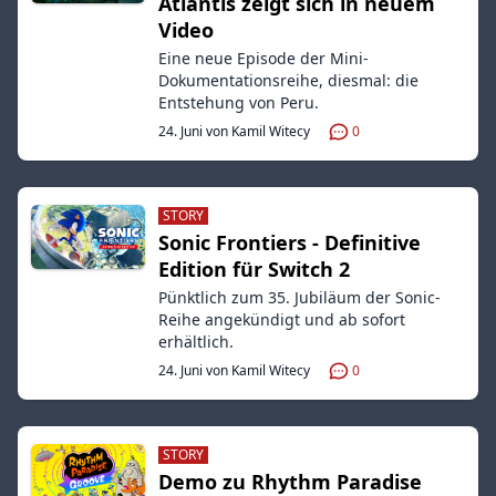
Atlantis zeigt sich in neuem
Video
Eine neue Episode der Mini-
Dokumentationsreihe, diesmal: die
Entstehung von Peru.
24. Juni von Kamil Witecy
0
STORY
Sonic Frontiers - Definitive
Edition für Switch 2
Pünktlich zum 35. Jubiläum der Sonic-
Reihe angekündigt und ab sofort
erhältlich.
24. Juni von Kamil Witecy
0
STORY
Demo zu Rhythm Paradise