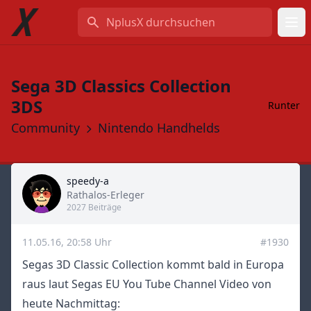
NplusX durchsuchen
Sega 3D Classics Collection
3DS
Runter
Community
Nintendo Handhelds
speedy-a
Title
Rathalos-Erleger
2027 Beiträge
11.05.16, 20:58 Uhr
#1930
Segas 3D Classic Collection kommt bald in Europa
raus laut Segas EU You Tube Channel Video von
heute Nachmittag: