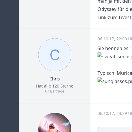
man ja mit den
Odyssey für die
Link zum Lives
06.10.17, 22:00 U
Sie nennen es "
Typisch 'Murica
Chris
Title
Hat alle 120 Sterne
67 Beiträge
06.10.17, 23:39 U