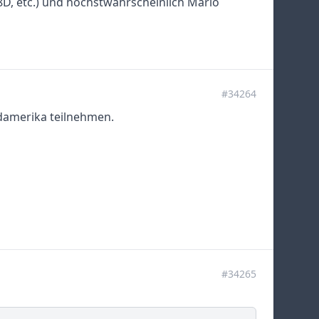
D, etc.) und höchstwahrscheinlich Mario
#34264
damerika teilnehmen.
#34265