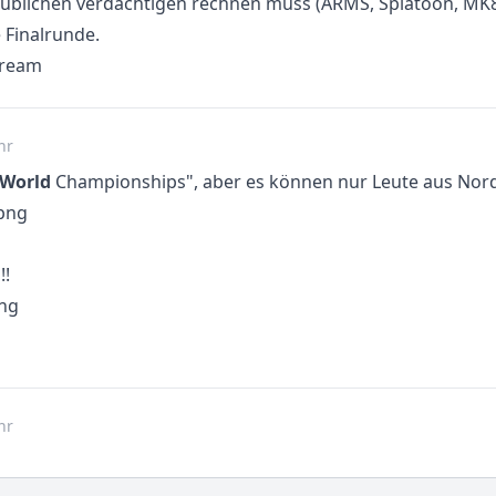
 üblichen verdächtigen rechnen muss (ARMS, Splatoon, MK8
 Finalrunde.
tream
hr
World
Championships", aber es können nur Leute aus Nor
!!
hr