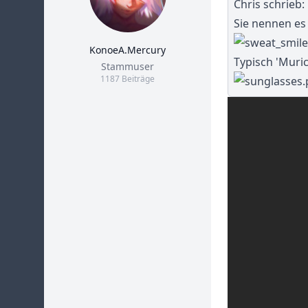
Chris schrieb:
Sie nennen es
KonoeA.Mercury
Typisch 'Muric
Title
Stammuser
1187 Beiträge