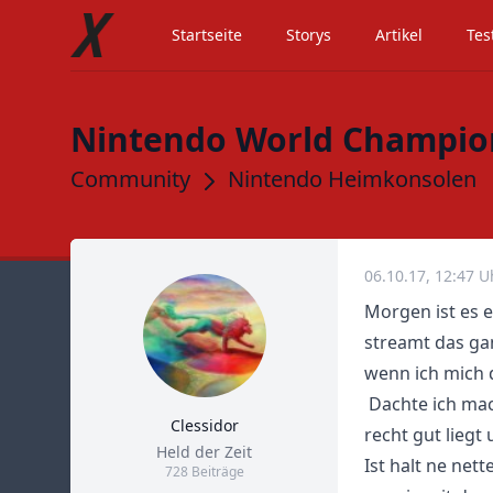
Startseite
Storys
Artikel
Tes
Nintendo World Champio
Community
Nintendo Heimkonsolen
06.10.17, 12:47 U
Morgen ist es 
streamt das ga
wenn ich mich d
Dachte ich mac
Clessidor
recht gut liegt
Title
Held der Zeit
Ist halt ne ne
728 Beiträge