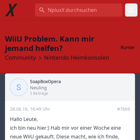
NplusX durchsuchen
WiiU Problem. Kann mir
jemand helfen?
Runter
Community
Nintendo Heimkonsolen
SoapBoxOpera
Title
Neuling
5 Beiträge
28.06.16, 16:49 Uhr
#7669
Hallo Leute,
ich bin neu hier:) Hab mir vor einer Woche eine
neue WiiU gekauft. Diese macht, wie ich finde,