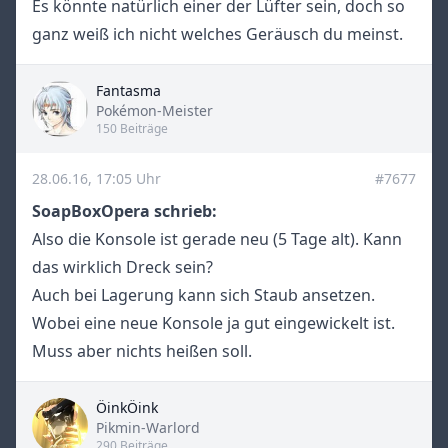
Es könnte natürlich einer der Lüfter sein, doch so
ganz weiß ich nicht welches Geräusch du meinst.
Fantasma
Title
Pokémon-Meister
150 Beiträge
28.06.16, 17:05 Uhr
#7677
SoapBoxOpera schrieb:
Also die Konsole ist gerade neu (5 Tage alt). Kann
das wirklich Dreck sein?
Auch bei Lagerung kann sich Staub ansetzen.
Wobei eine neue Konsole ja gut eingewickelt ist.
Muss aber nichts heißen soll.
ÖinkÖink
Title
Pikmin-Warlord
290 Beiträge