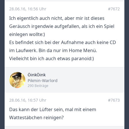
28.06.16, 16:56 Uhr
#7672
Ich eigentlich auch nicht, aber mir ist dieses
Geräusch irgendwie aufgefallen, als ich ein Spiel
einlegen wollte:)
Es befindet sich bei der Aufnahme auch keine CD
im Laufwerk. Bin da nur im Home Menü.
Vielleicht bin ich auch etwas paranoid:)
ÖinkÖink
Title
Pikmin-Warlord
290 Beiträge
28.06.16, 16:57 Uhr
#7673
Das kann der Lüfter sein, mal mit einem
Wattestäbchen reinigen?