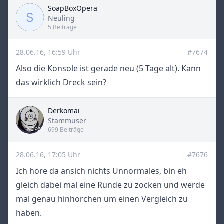
SoapBoxOpera
Title
Neuling
5 Beiträge
28.06.16, 16:59 Uhr
#7674
Also die Konsole ist gerade neu (5 Tage alt). Kann
das wirklich Dreck sein?
Derkomai
Title
Stammuser
699 Beiträge
28.06.16, 17:05 Uhr
#7676
Ich höre da ansich nichts Unnormales, bin eh
gleich dabei mal eine Runde zu zocken und werde
mal genau hinhorchen um einen Vergleich zu
haben.