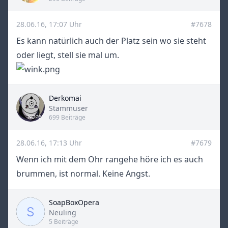
28.06.16, 17:07 Uhr
#7678
Es kann natürlich auch der Platz sein wo sie steht
oder liegt, stell sie mal um.
Derkomai
Title
Stammuser
699 Beiträge
28.06.16, 17:13 Uhr
#7679
Wenn ich mit dem Ohr rangehe höre ich es auch
brummen, ist normal. Keine Angst.
SoapBoxOpera
Title
Neuling
5 Beiträge