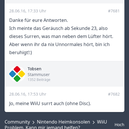
28.06.16, 17:33 Uhr
#7681
Danke für eure Antworten.
Ich meinte das Geräusch ab Sekunde 23, also
dieses Surren, was man neben dem Lüfter hört.
Aber wenn ihr da nix Unnormales hört, bin ich
beruhigt!:)
Tobsen
Title
Stammuser
1352 Beiträge
28.06.16, 17:53 Uhr
#7682
Jo, meine WiiU surrt auch (ohne Disc).
Community
Nintendo Heimkonsolen
WiiU
Hoch
Problem. Kann mir jemand helfen?