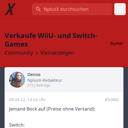
NplusX durchsuchen
Verkaufe WiiU- und Switch-
Games
Runter
Community
Kleinanzeigen
Denios
Title
NplusX-Redakteur
2752 Beiträge
08.04.22, 14:50 Uhr
#52880
Jemand Bock auf (Preise ohne Versand):
Switch: