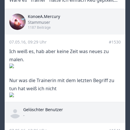
Wäre es "Trainer" hätte ich einfach Red gepixelt...
KonoeA.Mercury
Title
Stammuser
1187 Beiträge
07.05.16, 09:29 Uhr
#1530
Ich weiß es, hab aber keine Zeit was neues zu
malen.
Nur was die Trainerin mit dem letzten Begriff zu
tun hat weiß ich nicht
Gelöschter Benutzer
Title
-