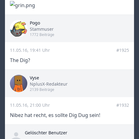
Pogo
Title
Stammuser
1772 Beiträge
11.05.16, 19:41 Uhr
#1925
The Dig?
Vyse
Title
NplusX-Redakteur
2139 Beiträge
11.05.16, 21:00 Uhr
#1932
Nibez hat recht, es sollte Dig Dug sein!
Gelöschter Benutzer
-