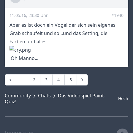
Title
11.05.16, 23:30 Uhr
#1940
Aber es ist doch ein Vogel der sich sein eigenes
Grab schaufelt und so...und das Setting, die
Farben und alles...
Oh Manno...
1
2
3
4
5
Community
Chats
Das Videospiel-Paint-
Hoch
Quiz!
Impressum