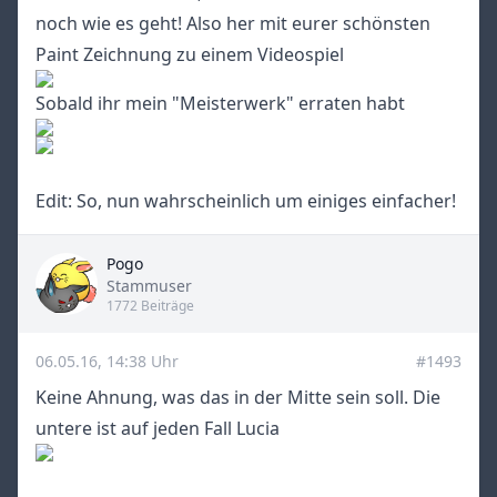
noch wie es geht! Also her mit eurer schönsten
Paint Zeichnung zu einem Videospiel
Sobald ihr mein "Meisterwerk" erraten habt
Edit: So, nun wahrscheinlich um einiges einfacher!
Pogo
Title
Stammuser
1772 Beiträge
06.05.16, 14:38 Uhr
#1493
Keine Ahnung, was das in der Mitte sein soll. Die
untere ist auf jeden Fall Lucia