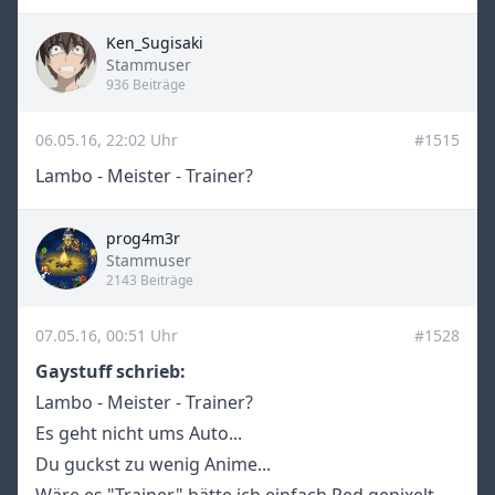
Ken_Sugisaki
Title
Stammuser
936 Beiträge
06.05.16, 22:02 Uhr
#1515
Lambo - Meister - Trainer?
prog4m3r
Title
Stammuser
2143 Beiträge
07.05.16, 00:51 Uhr
#1528
Gaystuff schrieb:
Lambo - Meister - Trainer?
Es geht nicht ums Auto...
Du guckst zu wenig Anime...