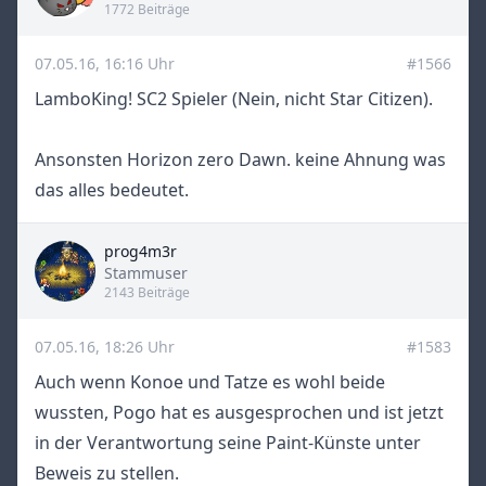
1772 Beiträge
07.05.16, 16:16 Uhr
#1566
LamboKing! SC2 Spieler (Nein, nicht Star Citizen).
Ansonsten Horizon zero Dawn. keine Ahnung was
das alles bedeutet.
prog4m3r
Title
Stammuser
2143 Beiträge
07.05.16, 18:26 Uhr
#1583
Auch wenn Konoe und Tatze es wohl beide
wussten, Pogo hat es ausgesprochen und ist jetzt
in der Verantwortung seine Paint-Künste unter
Beweis zu stellen.