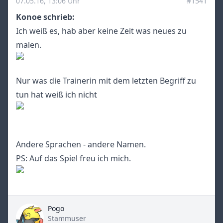
07.05.16, 13:06 Uhr
#1541
Konoe schrieb:
Ich weiß es, hab aber keine Zeit was neues zu
malen.
Nur was die Trainerin mit dem letzten Begriff zu
tun hat weiß ich nicht
Andere Sprachen - andere Namen.
PS: Auf das Spiel freu ich mich.
Pogo
Title
Stammuser