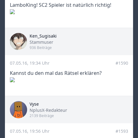
LamboKing! SC2 Spieler ist natürlich richtig!
Ken_Sugisaki
Title
Stammuser
936 Beiträge
07.05.16, 19:34 Uhr
#1590
Kannst du den mal das Rätsel erklären?
Vyse
Title
NplusX-Redakteur
2139 Beiträge
07.05.16, 19:56 Uhr
#1593