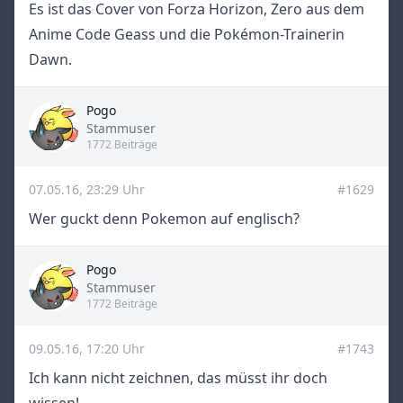
Es ist das Cover von Forza Horizon, Zero aus dem
Anime Code Geass und die Pokémon-Trainerin
Dawn.
Pogo
Title
Stammuser
1772 Beiträge
07.05.16, 23:29 Uhr
#1629
Wer guckt denn Pokemon auf englisch?
Pogo
Title
Stammuser
1772 Beiträge
09.05.16, 17:20 Uhr
#1743
Ich kann nicht zeichnen, das müsst ihr doch