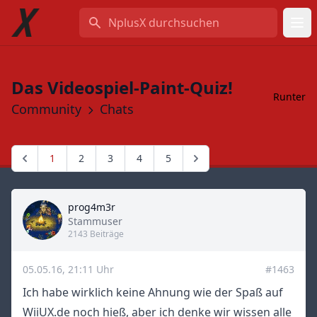
NplusX durchsuchen
Das Videospiel-Paint-Quiz!
Runter
Community
Chats
1
2
3
4
5
prog4m3r
Title
Stammuser
2143 Beiträge
05.05.16, 21:11 Uhr
#1463
Ich habe wirklich keine Ahnung wie der Spaß auf
WiiUX.de noch hieß, aber ich denke wir wissen alle